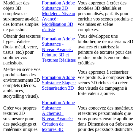
Modéliser des
Formation Adobe
Vous apprenez à créer des
objets 3D
Substance 3D
modèles 3D détaillés et
complexes et
Modeler - Niveau
personnalisés, parfaits pour
sur‑mesure au‑delà
Avancé :
enrichir vos scènes produits e
des formes simples
Modélisation 3D
vos mises en scène
de packshot.
réaliste
complexes.
Obtenir des textures
Vous développez une
Formation Adobe
hyper‑réalistes
bibliothèque de matériaux 3
Substance -
(bois, métal, verre,
avancés et maîtrisez la
Niveau Avancé :
tissus, etc.) pour
peinture de textures pour des
Peinture 3D et
sublimer vos
rendus produits encore plus
Textures Réalistes
packshots.
crédibles.
Mettre en scène vos
Vous apprenez à scénariser
produits dans des
Formation Adobe
vos produits, à composer des
environnements 3D
Substance Stager :
scènes 3D riches et à créer
complets (décors,
Scénarisation 3D
des visuels de campagne à
ambiances,
forte valeur ajoutée.
storytelling visuel).
Formation Adobe
Créer vos propres
Substance
Vous concevez des matériaux
textures 3D
Alchemist -
et textures personnalisés que
sur‑mesure pour
Niveau Avancé :
vous pouvez ensuite applique
des packagings et
Création de
dans Dimension ou Substanc
matériaux uniques.
textures 3D
pour des packshots distinctifs