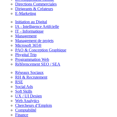
Directions Commerciales
Dirigeants & Créateurs
E-Marketing
Initiation au Digital
IA - Intelligence Artifcielle
IT - Informatique
Management
Management de projets
Microsoft 365®
PAO & Conception Graphique
Phygital Trip
Programmation Web
Référencement SEO / SEA
Réseaux Sociaux
RH & Recrutement
RSE
Social Ads
Soft Skills
UX / UI Design
Web Analytics
Chercheurs d’Emplois
Comptabilité
Finance