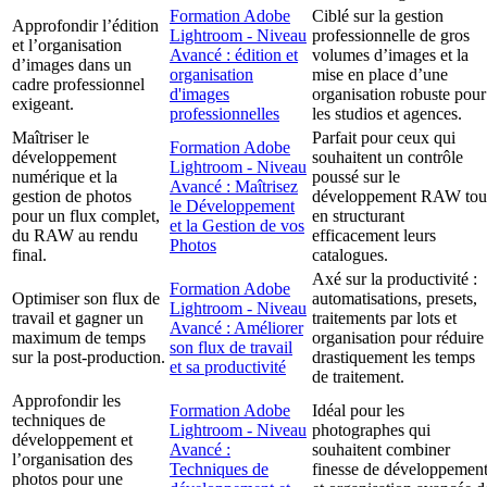
Formation Adobe
Ciblé sur la gestion
Approfondir l’édition
Lightroom - Niveau
professionnelle de gros
et l’organisation
Avancé : édition et
volumes d’images et la
d’images dans un
organisation
mise en place d’une
cadre professionnel
d'images
organisation robuste pour
exigeant.
professionnelles
les studios et agences.
Maîtriser le
Parfait pour ceux qui
Formation Adobe
développement
souhaitent un contrôle
Lightroom - Niveau
numérique et la
poussé sur le
Avancé : Maîtrisez
gestion de photos
développement RAW tou
le Développement
pour un flux complet,
en structurant
et la Gestion de vos
du RAW au rendu
efficacement leurs
Photos
final.
catalogues.
Axé sur la productivité :
Formation Adobe
Optimiser son flux de
automatisations, presets,
Lightroom - Niveau
travail et gagner un
traitements par lots et
Avancé : Améliorer
maximum de temps
organisation pour réduire
son flux de travail
sur la post-production.
drastiquement les temps
et sa productivité
de traitement.
Approfondir les
Formation Adobe
Idéal pour les
techniques de
Lightroom - Niveau
photographes qui
développement et
Avancé :
souhaitent combiner
l’organisation des
Techniques de
finesse de développemen
photos pour une