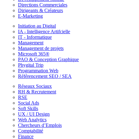
Directions Commerciales
Dirigeants & Créateurs
E-Marketing
Initiation au Digital
IA - Intelligence Artifcielle
IT - Informatique
Management
Management de projets
Microsoft 365®
PAO & Conception Graphique
Phygital Trip
Programmation Web
Référencement SEO / SEA
Réseaux Sociaux
RH & Recrutement
RSE
Social Ads
Soft Skills
UX / UI Design
Web Analytics
Chercheurs d’Emplois
Comptabilité
Finance