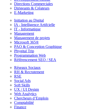
Directions Commerciales
Dirigeants & Créateurs
E-Marketing
Initiation au Digital
IA - Intelligence Artifcielle
IT - Informatique
Management
Management de projets
Microsoft 365®
PAO & Conception Graphique
Phygital Trip
Programmation Web
Référencement SEO / SEA
Réseaux Sociaux
RH & Recrutement
RSE
Social Ads
Soft Skills
UX / UI Design
Web Analytics
Chercheurs d’Emplois
Comptabilité
Finance