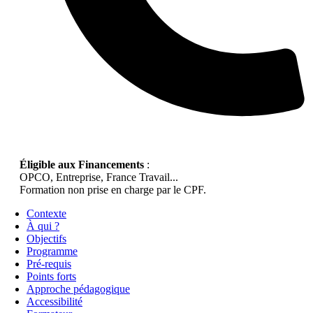
Éligible aux Financements
:
OPCO, Entreprise, France Travail...
Formation non prise en charge par le CPF.
Contexte
À qui ?
Objectifs
Programme
Pré-requis
Points forts
Approche pédagogique
Accessibilité