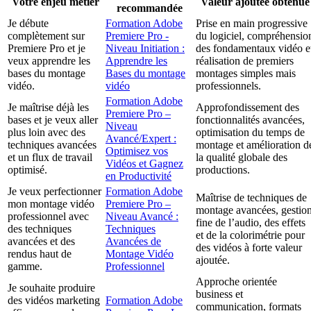
Votre enjeu métier
Valeur ajoutée obtenue
recommandée
Je débute
Formation Adobe
Prise en main progressive
complètement sur
Premiere Pro -
du logiciel, compréhensio
Premiere Pro et je
Niveau Initiation :
des fondamentaux vidéo e
veux apprendre les
Apprendre les
réalisation de premiers
bases du montage
Bases du montage
montages simples mais
vidéo.
vidéo
professionnels.
Formation Adobe
Je maîtrise déjà les
Approfondissement des
Premiere Pro –
bases et je veux aller
fonctionnalités avancées,
Niveau
plus loin avec des
optimisation du temps de
Avancé/Expert :
techniques avancées
montage et amélioration d
Optimisez vos
et un flux de travail
la qualité globale des
Vidéos et Gagnez
optimisé.
productions.
en Productivité
Je veux perfectionner
Formation Adobe
Maîtrise de techniques de
mon montage vidéo
Premiere Pro –
montage avancées, gestio
professionnel avec
Niveau Avancé :
fine de l’audio, des effets
des techniques
Techniques
et de la colorimétrie pour
avancées et des
Avancées de
des vidéos à forte valeur
rendus haut de
Montage Vidéo
ajoutée.
gamme.
Professionnel
Approche orientée
Je souhaite produire
business et
des vidéos marketing
Formation Adobe
communication, formats