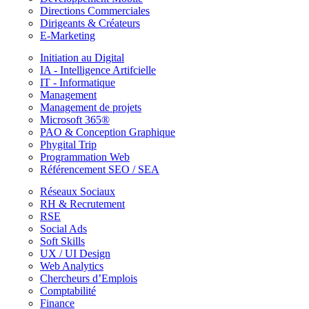
Directions Commerciales
Dirigeants & Créateurs
E-Marketing
Initiation au Digital
IA - Intelligence Artifcielle
IT - Informatique
Management
Management de projets
Microsoft 365®
PAO & Conception Graphique
Phygital Trip
Programmation Web
Référencement SEO / SEA
Réseaux Sociaux
RH & Recrutement
RSE
Social Ads
Soft Skills
UX / UI Design
Web Analytics
Chercheurs d’Emplois
Comptabilité
Finance