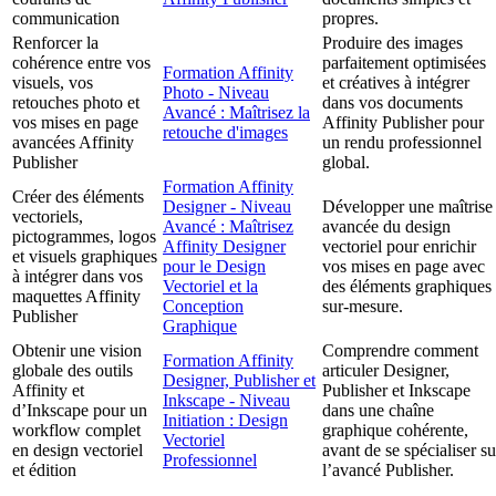
communication
propres.
Renforcer la
Produire des images
cohérence entre vos
parfaitement optimisées
Formation Affinity
visuels, vos
et créatives à intégrer
Photo - Niveau
retouches photo et
dans vos documents
Avancé : Maîtrisez la
vos mises en page
Affinity Publisher pour
retouche d'images
avancées Affinity
un rendu professionnel
Publisher
global.
Formation Affinity
Créer des éléments
Designer - Niveau
Développer une maîtrise
vectoriels,
Avancé : Maîtrisez
avancée du design
pictogrammes, logos
Affinity Designer
vectoriel pour enrichir
et visuels graphiques
pour le Design
vos mises en page avec
à intégrer dans vos
Vectoriel et la
des éléments graphiques
maquettes Affinity
Conception
sur-mesure.
Publisher
Graphique
Obtenir une vision
Comprendre comment
Formation Affinity
globale des outils
articuler Designer,
Designer, Publisher et
Affinity et
Publisher et Inkscape
Inkscape - Niveau
d’Inkscape pour un
dans une chaîne
Initiation : Design
workflow complet
graphique cohérente,
Vectoriel
en design vectoriel
avant de se spécialiser su
Professionnel
et édition
l’avancé Publisher.