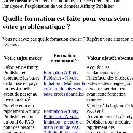
Notre mission
: vous rendre autonome, efficace et rentable dans
l’analyse et l’exploitation de vos données Affinity Publisher.
Quelle formation est faite pour vous selon
votre problématique ?
Vous ne savez pas quelle formation choisir ? Repérez votre situation c
dessous :
Formation
Votre enjeu métier
Valeur ajoutée obtenu
recommandée
Découvrir Affinity
Acquérir les
Publisher et
Formation Affinity
fondamentaux de
apprendre les bases
Publisher - Niveau
l’interface, des blocs, de
de la mise en page
Initiation : Maîtriser la
textes et des images pour
professionnelle
création de mises en
démarrer sereinement
avant de passer au
page professionnelles
avant cette formation
niveau avancé
avancée.
Prendre en main
S’initier à la logique de l
rapidement Affinity
Formation Affinity
PAO et à
Publisher en tant
Publisher - Niveau
l’environnement Affinity
qu’outil de PAO
Initiation : prendre en
Publisher pour produire
pour des besoins
main l'outil de PAO
rapidement des
courants de
Affinity Publisher
documents simples et