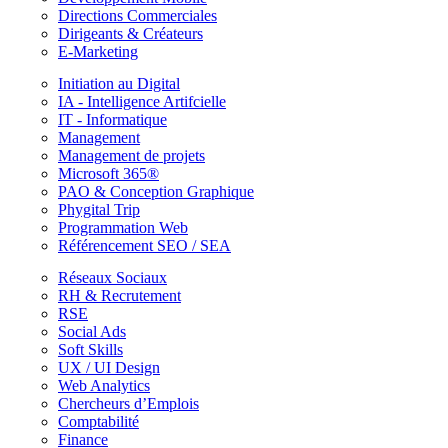
Directions Commerciales
Dirigeants & Créateurs
E-Marketing
Initiation au Digital
IA - Intelligence Artifcielle
IT - Informatique
Management
Management de projets
Microsoft 365®
PAO & Conception Graphique
Phygital Trip
Programmation Web
Référencement SEO / SEA
Réseaux Sociaux
RH & Recrutement
RSE
Social Ads
Soft Skills
UX / UI Design
Web Analytics
Chercheurs d’Emplois
Comptabilité
Finance