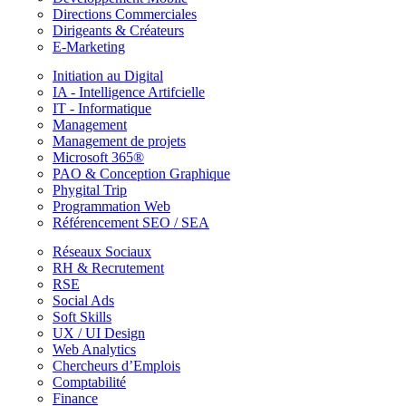
Directions Commerciales
Dirigeants & Créateurs
E-Marketing
Initiation au Digital
IA - Intelligence Artifcielle
IT - Informatique
Management
Management de projets
Microsoft 365®
PAO & Conception Graphique
Phygital Trip
Programmation Web
Référencement SEO / SEA
Réseaux Sociaux
RH & Recrutement
RSE
Social Ads
Soft Skills
UX / UI Design
Web Analytics
Chercheurs d’Emplois
Comptabilité
Finance