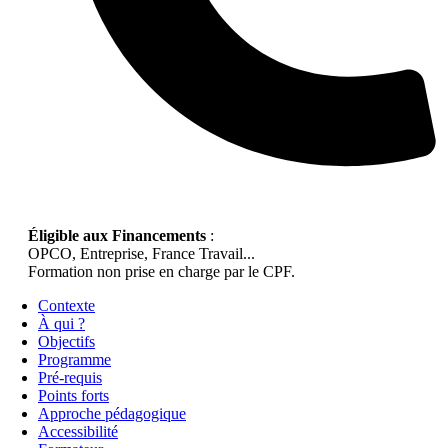
Éligible aux Financements
:
OPCO, Entreprise, France Travail...
Formation non prise en charge par le CPF.
Contexte
À qui ?
Objectifs
Programme
Pré-requis
Points forts
Approche pédagogique
Accessibilité