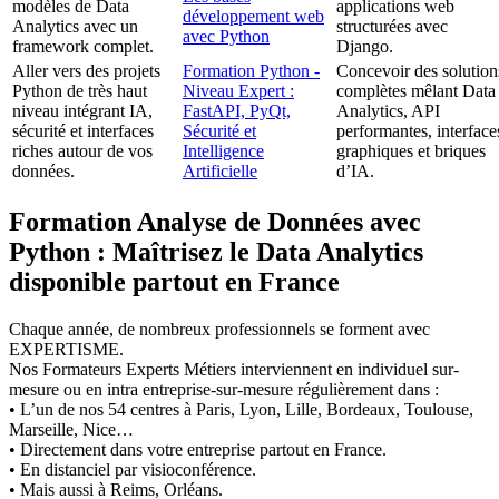
modèles de Data
applications web
développement web
Analytics avec un
structurées avec
avec Python
framework complet.
Django.
Aller vers des projets
Formation Python -
Concevoir des solution
Python de très haut
Niveau Expert :
complètes mêlant Data
niveau intégrant IA,
FastAPI, PyQt,
Analytics, API
sécurité et interfaces
Sécurité et
performantes, interface
riches autour de vos
Intelligence
graphiques et briques
données.
Artificielle
d’IA.
Formation Analyse de Données avec
Python : Maîtrisez le Data Analytics
disponible partout en France
Chaque année, de nombreux professionnels se forment avec
EXPERTISME.
Nos Formateurs Experts Métiers interviennent en individuel sur-
mesure ou en intra entreprise-sur-mesure régulièrement dans :
• L’un de nos 54 centres à Paris, Lyon, Lille, Bordeaux, Toulouse,
Marseille, Nice…
• Directement dans votre entreprise partout en France.
• En distanciel par visioconférence.
• Mais aussi à Reims, Orléans.