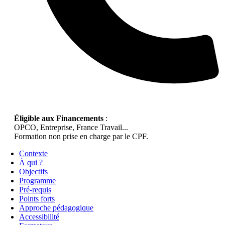
Éligible aux Financements
:
OPCO, Entreprise, France Travail...
Formation non prise en charge par le CPF.
Contexte
À qui ?
Objectifs
Programme
Pré-requis
Points forts
Approche pédagogique
Accessibilité