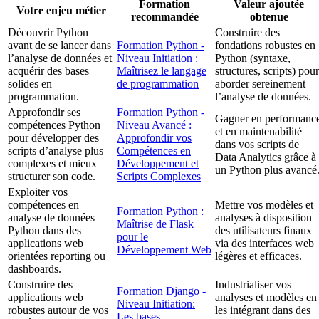
Formation
Valeur ajoutée
Votre enjeu métier
recommandée
obtenue
Découvrir Python
Construire des
avant de se lancer dans
Formation Python -
fondations robustes en
l’analyse de données et
Niveau Initiation :
Python (syntaxe,
acquérir des bases
Maîtrisez le langage
structures, scripts) pour
solides en
de programmation
aborder sereinement
programmation.
l’analyse de données.
Approfondir ses
Formation Python -
Gagner en performanc
compétences Python
Niveau Avancé :
et en maintenabilité
pour développer des
Approfondir vos
dans vos scripts de
scripts d’analyse plus
Compétences en
Data Analytics grâce à
complexes et mieux
Développement et
un Python plus avancé
structurer son code.
Scripts Complexes
Exploiter vos
compétences en
Mettre vos modèles et
Formation Python :
analyse de données
analyses à disposition
Maîtrise de Flask
Python dans des
des utilisateurs finaux
pour le
applications web
via des interfaces web
Développement Web
orientées reporting ou
légères et efficaces.
dashboards.
Construire des
Industrialiser vos
Formation Django -
applications web
analyses et modèles en
Niveau Initiation:
robustes autour de vos
les intégrant dans des
Les bases