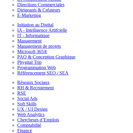
Directions Commerciales
Dirigeants & Créateurs
E-Marketing
Initiation au Digital
IA - Intelligence Artifcielle
IT - Informatique
Management
Management de projets
Microsoft 365®
PAO & Conception Graphique
Phygital Trip
Programmation Web
Référencement SEO / SEA
Réseaux Sociaux
RH & Recrutement
RSE
Social Ads
Soft Skills
UX / UI Design
Web Analytics
Chercheurs d’Emplois
Comptabilité
Finance