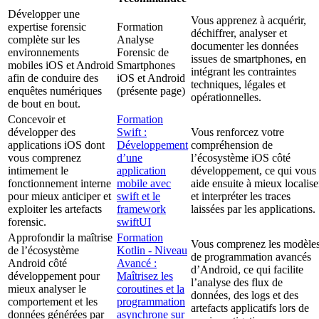
Développer une
Vous apprenez à acquérir,
expertise forensic
Formation
déchiffrer, analyser et
complète sur les
Analyse
documenter les données
environnements
Forensic de
issues de smartphones, en
mobiles iOS et Android
Smartphones
intégrant les contraintes
afin de conduire des
iOS et Android
techniques, légales et
enquêtes numériques
(présente page)
opérationnelles.
de bout en bout.
Concevoir et
Formation
développer des
Swift :
Vous renforcez votre
applications iOS dont
Développement
compréhension de
vous comprenez
d’une
l’écosystème iOS côté
intimement le
application
développement, ce qui vous
fonctionnement interne
mobile avec
aide ensuite à mieux localise
pour mieux anticiper et
swift et le
et interpréter les traces
exploiter les artefacts
framework
laissées par les applications.
forensic.
swiftUI
Approfondir la maîtrise
Formation
Vous comprenez les modèle
de l’écosystème
Kotlin - Niveau
de programmation avancés
Android côté
Avancé :
d’Android, ce qui facilite
développement pour
Maîtrisez les
l’analyse des flux de
mieux analyser le
coroutines et la
données, des logs et des
comportement et les
programmation
artefacts applicatifs lors de
données générées par
asynchrone sur