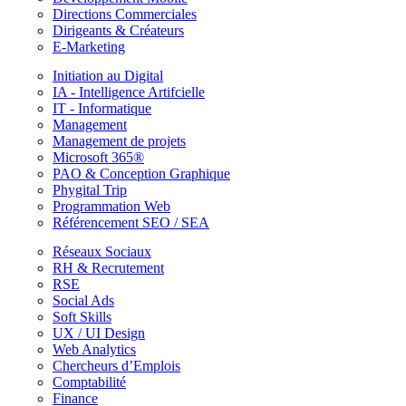
Directions Commerciales
Dirigeants & Créateurs
E-Marketing
Initiation au Digital
IA - Intelligence Artifcielle
IT - Informatique
Management
Management de projets
Microsoft 365®
PAO & Conception Graphique
Phygital Trip
Programmation Web
Référencement SEO / SEA
Réseaux Sociaux
RH & Recrutement
RSE
Social Ads
Soft Skills
UX / UI Design
Web Analytics
Chercheurs d’Emplois
Comptabilité
Finance