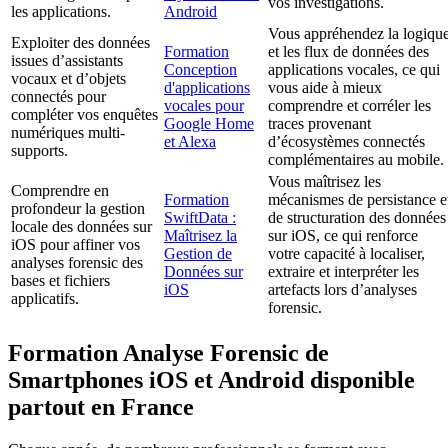
vos investigations.
les applications.
Android
Vous appréhendez la logiqu
Exploiter des données
Formation
et les flux de données des
issues d’assistants
Conception
applications vocales, ce qui
vocaux et d’objets
d'applications
vous aide à mieux
connectés pour
vocales pour
comprendre et corréler les
compléter vos enquêtes
Google Home
traces provenant
numériques multi-
et Alexa
d’écosystèmes connectés
supports.
complémentaires au mobile.
Vous maîtrisez les
Comprendre en
Formation
mécanismes de persistance e
profondeur la gestion
SwiftData :
de structuration des données
locale des données sur
Maîtrisez la
sur iOS, ce qui renforce
iOS pour affiner vos
Gestion de
votre capacité à localiser,
analyses forensic des
Données sur
extraire et interpréter les
bases et fichiers
iOS
artefacts lors d’analyses
applicatifs.
forensic.
Formation Analyse Forensic de
Smartphones iOS et Android disponible
partout en France