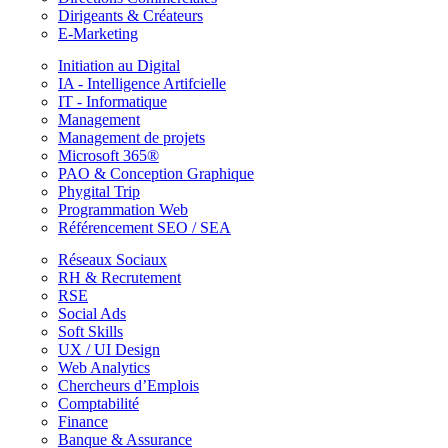
Dirigeants & Créateurs
E-Marketing
Initiation au Digital
IA - Intelligence Artifcielle
IT - Informatique
Management
Management de projets
Microsoft 365®
PAO & Conception Graphique
Phygital Trip
Programmation Web
Référencement SEO / SEA
Réseaux Sociaux
RH & Recrutement
RSE
Social Ads
Soft Skills
UX / UI Design
Web Analytics
Chercheurs d’Emplois
Comptabilité
Finance
Banque & Assurance