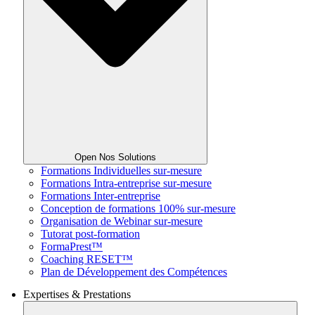
Open Nos Solutions
Formations Individuelles sur-mesure
Formations Intra-entreprise sur-mesure
Formations Inter-entreprise
Conception de formations 100% sur-mesure
Organisation de Webinar sur-mesure
Tutorat post-formation
FormaPrest™
Coaching RESET™
Plan de Développement des Compétences
Expertises & Prestations