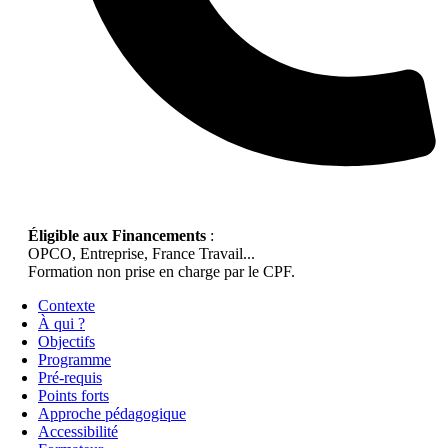
Éligible aux Financements
:
OPCO, Entreprise, France Travail...
Formation non prise en charge par le CPF.
Contexte
À qui ?
Objectifs
Programme
Pré-requis
Points forts
Approche pédagogique
Accessibilité