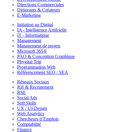
Directions Commerciales
Dirigeants & Créateurs
E-Marketing
Initiation au Digital
IA - Intelligence Artifcielle
IT - Informatique
Management
Management de projets
Microsoft 365®
PAO & Conception Graphique
Phygital Trip
Programmation Web
Référencement SEO / SEA
Réseaux Sociaux
RH & Recrutement
RSE
Social Ads
Soft Skills
UX / UI Design
Web Analytics
Chercheurs d’Emplois
Comptabilité
Finance