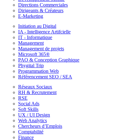
Directions Commerciales
Dirigeants & Créateurs
E-Marketing
Initiation au Digital
IA - Intelligence Artifcielle
IT - Informatique
Management
Management de projets
Microsoft 365®
PAO & Conception Graphique
Phygital Trip
Programmation Web
Référencement SEO / SEA
Réseaux Sociaux
RH & Recrutement
RSE
Social Ads
Soft Skills
UX / UI Design
Web Analytics
Chercheurs d’Emplois
Comptabilité
Finance