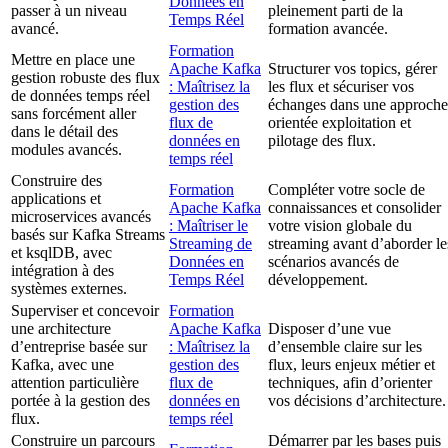
Données en
passer à un niveau
pleinement parti de la
Temps Réel
avancé.
formation avancée.
Formation
Mettre en place une
Apache Kafka
Structurer vos topics, gérer
gestion robuste des flux
: Maîtrisez la
les flux et sécuriser vos
de données temps réel
gestion des
échanges dans une approche
sans forcément aller
flux de
orientée exploitation et
dans le détail des
données en
pilotage des flux.
modules avancés.
temps réel
Construire des
Formation
Compléter votre socle de
applications et
Apache Kafka
connaissances et consolider
microservices avancés
: Maîtriser le
votre vision globale du
basés sur Kafka Streams
Streaming de
streaming avant d’aborder le
et ksqlDB, avec
Données en
scénarios avancés de
intégration à des
Temps Réel
développement.
systèmes externes.
Superviser et concevoir
Formation
une architecture
Apache Kafka
Disposer d’une vue
d’entreprise basée sur
: Maîtrisez la
d’ensemble claire sur les
Kafka, avec une
gestion des
flux, leurs enjeux métier et
attention particulière
flux de
techniques, afin d’orienter
portée à la gestion des
données en
vos décisions d’architecture.
flux.
temps réel
Construire un parcours
Démarrer par les bases puis