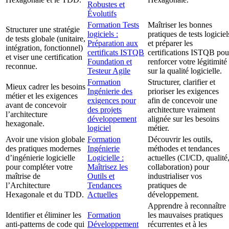
Robustes et
Évolutifs
Formation Tests
Maîtriser les bonnes
Structurer une stratégie
logiciels :
pratiques de tests logiciel
de tests globale (unitaire,
Préparation aux
et préparer les
intégration, fonctionnel)
certificats ISTQB
certifications ISTQB pou
et viser une certification
Foundation et
renforcer votre légitimité
reconnue.
Testeur Agile
sur la qualité logicielle.
Formation
Structurer, clarifier et
Mieux cadrer les besoins
Ingénierie des
prioriser les exigences
métier et les exigences
exigences pour
afin de concevoir une
avant de concevoir
des projets
architecture vraiment
l’architecture
développement
alignée sur les besoins
hexagonale.
logiciel
métier.
Avoir une vision globale
Formation
Découvrir les outils,
des pratiques modernes
Ingénierie
méthodes et tendances
d’ingénierie logicielle
Logicielle :
actuelles (CI/CD, qualité
pour compléter votre
Maîtrisez les
collaboration) pour
maîtrise de
Outils et
industrialiser vos
l’Architecture
Tendances
pratiques de
Hexagonale et du TDD.
Actuelles
développement.
Apprendre à reconnaître
Identifier et éliminer les
Formation
les mauvaises pratiques
anti-patterns de code qui
Développement
récurrentes et à les