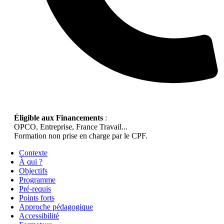
Éligible aux Financements
:
OPCO, Entreprise, France Travail...
Formation non prise en charge par le CPF.
Contexte
À qui ?
Objectifs
Programme
Pré-requis
Points forts
Approche pédagogique
Accessibilité