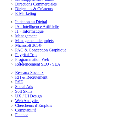
Directions Commerciales
Dirigeants & Créateurs
E-Marketing
Initiation au Digital
IA - Intelligence Artifcielle
IT - Informatique
Management
Management de projets
Microsoft 365®
PAO & Conception Graphique
Phygital Trip
Programmation Web
Référencement SEO / SEA
Réseaux Sociaux
RH & Recrutement
RSE
Social Ads
Soft Skills
UX / UI Design
Web Analytics
Chercheurs d’Emplois
Comptabilité
Finance