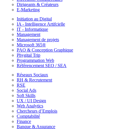
Dirigeants & Créateurs
E-Marketing
Initiation au Digital
IA - Intelligence Artifcielle
IT - Informatique
Management
Management de projets
Microsoft 365®
PAO & Conception Graphique
Phygital Trip
Programmation Web
Référencement SEO / SEA
Réseaux Sociaux
RH & Recrutement
RSE
Social Ads
Soft Skills
UX / UI Design
Web Analytics
Chercheurs d’Emplois
Comptabilité
Finance
Banque & Assurance