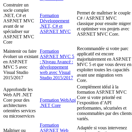
Construire un
socle complet
Permet de maîtriser le couple
.NET, C# et
Formation
C# / ASP.NET MVC
ASP.NET MVC
Développement
classique pour ensuite migrer
avant de se
.NET, C# et
et optimiser vos projets avec
spécialiser sur
ASP.NET MVC
ASP.NET MVC Core.
ASP.NET MVC
Core
Recommandée si votre parc
Maintenir ou faire
Formation
applicatif est encore
évoluer un existant
ASP.NET MVC 5
majoritairement en ASP.NET
en ASP.NET
: Niveau Avancé :
MVC 5 et que vous devez en
MVC 5 avec
développement
exploiter toutes les capacités
Visual Studio
web avec Visual
avant une migration vers
2015/2017
Studio 2015/2017
Core.
Complément idéal à la
Approfondir les
formation ASP.NET MVC
Web API .NET
Core si votre priorité est
Core pour des
Formation WebApi
l’exposition d’API
architectures
.NET Core
performantes, sécurisées et
orientées services
consommables par des clients
ou microservices
variés.
Formation
Adaptée si vous intervenez
Maîtriser ou
ASP.NET Web