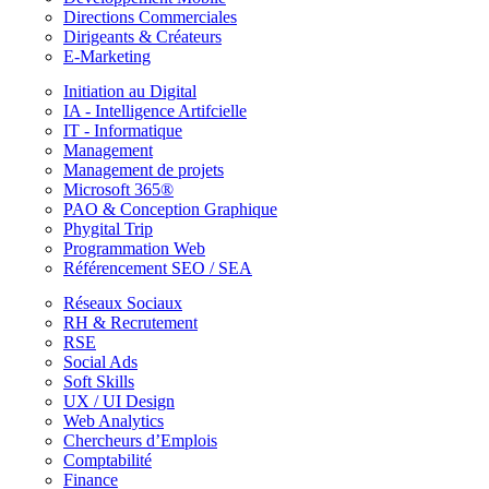
Directions Commerciales
Dirigeants & Créateurs
E-Marketing
Initiation au Digital
IA - Intelligence Artifcielle
IT - Informatique
Management
Management de projets
Microsoft 365®
PAO & Conception Graphique
Phygital Trip
Programmation Web
Référencement SEO / SEA
Réseaux Sociaux
RH & Recrutement
RSE
Social Ads
Soft Skills
UX / UI Design
Web Analytics
Chercheurs d’Emplois
Comptabilité
Finance