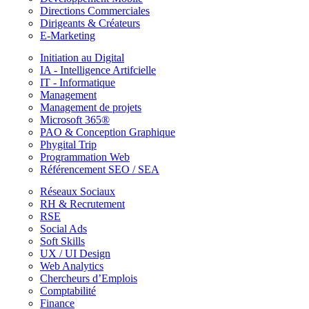
Directions Commerciales
Dirigeants & Créateurs
E-Marketing
Initiation au Digital
IA - Intelligence Artifcielle
IT - Informatique
Management
Management de projets
Microsoft 365®
PAO & Conception Graphique
Phygital Trip
Programmation Web
Référencement SEO / SEA
Réseaux Sociaux
RH & Recrutement
RSE
Social Ads
Soft Skills
UX / UI Design
Web Analytics
Chercheurs d’Emplois
Comptabilité
Finance