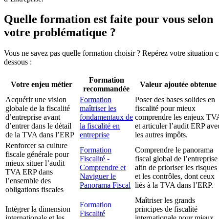
Quelle formation est faite pour vous selon
votre problématique ?
Vous ne savez pas quelle formation choisir ? Repérez votre situation c
dessous :
Formation
Votre enjeu métier
Valeur ajoutée obtenue
recommandée
Acquérir une vision
Formation
Poser des bases solides en
globale de la fiscalité
maîtriser les
fiscalité pour mieux
d’entreprise avant
fondamentaux de
comprendre les enjeux TV
d’entrer dans le détail
la fiscalité en
et articuler l’audit ERP ave
de la TVA dans l’ERP
entreprise
les autres impôts.
Renforcer sa culture
Formation
Comprendre le panorama
fiscale générale pour
Fiscalité -
fiscal global de l’entreprise
mieux situer l’audit
Comprendre et
afin de prioriser les risques
TVA ERP dans
Naviguer le
et les contrôles, dont ceux
l’ensemble des
Panorama Fiscal
liés à la TVA dans l’ERP.
obligations fiscales
Maîtriser les grands
Formation
Intégrer la dimension
principes de fiscalité
Fiscalité
internationale et les
internationale pour mieux