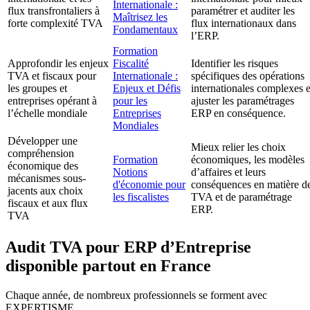
Internationale :
flux transfrontaliers à
paramétrer et auditer les
Maîtrisez les
forte complexité TVA
flux internationaux dans
Fondamentaux
l’ERP.
Formation
Approfondir les enjeux
Fiscalité
Identifier les risques
TVA et fiscaux pour
Internationale :
spécifiques des opérations
les groupes et
Enjeux et Défis
internationales complexes e
entreprises opérant à
pour les
ajuster les paramétrages
l’échelle mondiale
Entreprises
ERP en conséquence.
Mondiales
Développer une
Mieux relier les choix
compréhension
Formation
économiques, les modèles
économique des
Notions
d’affaires et leurs
mécanismes sous-
d'économie pour
conséquences en matière d
jacents aux choix
les fiscalistes
TVA et de paramétrage
fiscaux et aux flux
ERP.
TVA
Audit TVA pour ERP d’Entreprise
disponible partout en France
Chaque année, de nombreux professionnels se forment avec
EXPERTISME.