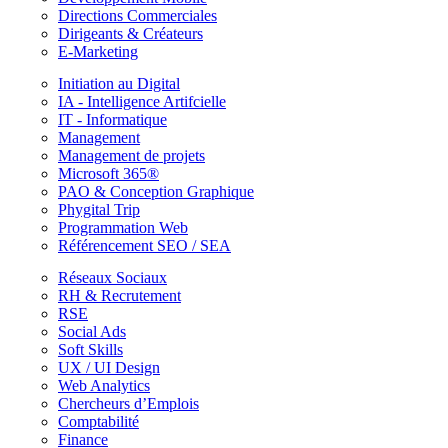
Directions Commerciales
Dirigeants & Créateurs
E-Marketing
Initiation au Digital
IA - Intelligence Artifcielle
IT - Informatique
Management
Management de projets
Microsoft 365®
PAO & Conception Graphique
Phygital Trip
Programmation Web
Référencement SEO / SEA
Réseaux Sociaux
RH & Recrutement
RSE
Social Ads
Soft Skills
UX / UI Design
Web Analytics
Chercheurs d’Emplois
Comptabilité
Finance