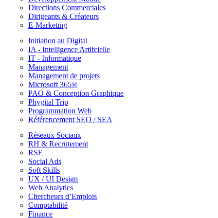
Directions Commerciales
Dirigeants & Créateurs
E-Marketing
Initiation au Digital
IA - Intelligence Artifcielle
IT - Informatique
Management
Management de projets
Microsoft 365®
PAO & Conception Graphique
Phygital Trip
Programmation Web
Référencement SEO / SEA
Réseaux Sociaux
RH & Recrutement
RSE
Social Ads
Soft Skills
UX / UI Design
Web Analytics
Chercheurs d’Emplois
Comptabilité
Finance