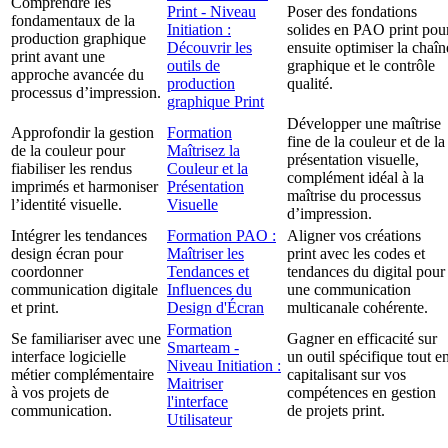
Comprendre les
Print - Niveau
Poser des fondations
fondamentaux de la
Initiation :
solides en PAO print pou
production graphique
Découvrir les
ensuite optimiser la chaîn
print avant une
outils de
graphique et le contrôle
approche avancée du
production
qualité.
processus d’impression.
graphique Print
Développer une maîtrise
Approfondir la gestion
Formation
fine de la couleur et de la
de la couleur pour
Maîtrisez la
présentation visuelle,
fiabiliser les rendus
Couleur et la
complément idéal à la
imprimés et harmoniser
Présentation
maîtrise du processus
l’identité visuelle.
Visuelle
d’impression.
Intégrer les tendances
Formation PAO :
Aligner vos créations
design écran pour
Maîtriser les
print avec les codes et
coordonner
Tendances et
tendances du digital pour
communication digitale
Influences du
une communication
et print.
Design d'Écran
multicanale cohérente.
Formation
Se familiariser avec une
Gagner en efficacité sur
Smarteam -
interface logicielle
un outil spécifique tout e
Niveau Initiation :
métier complémentaire
capitalisant sur vos
Maitriser
à vos projets de
compétences en gestion
l'interface
communication.
de projets print.
Utilisateur