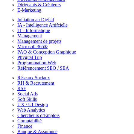
Dirigeants & Créateurs
E-Marketing
Initiation au Digital
IA - Intelligence Artifcielle
IT - Informatique
Management
Management de projets
Microsoft 365®
PAO & Conception Graphique
Phygital Trip
Programmation Web
Référencement SEO / SEA
Réseaux Sociaux
RH & Recrutement
RSE
Social Ads
Soft Skills
UX / UI Design
Web Analytics
Chercheurs d’Emplois
Comptabilité
Finance
Banque & Assurance