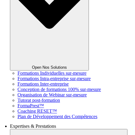
Open Nos Solutions
Formations Individuelles sur-mesure
Formations Intra-entreprise sur-mesure
Formations Inter-entreprise
Conception de formations 100% sur-mesure
Organisation de Webinar sur-mesure
Tutorat post-formation
FormaPrest™
Coaching RESET™
Plan de Développement des Compétences
Expertises & Prestations