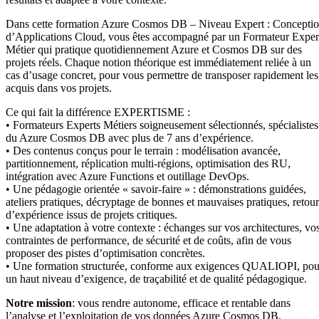
Dans cette formation Azure Cosmos DB – Niveau Expert : Concepti
d’Applications Cloud, vous êtes accompagné par un Formateur Exper
Métier qui pratique quotidiennement Azure et Cosmos DB sur des
projets réels. Chaque notion théorique est immédiatement reliée à un
cas d’usage concret, pour vous permettre de transposer rapidement les
acquis dans vos projets.
Ce qui fait la différence EXPERTISME :
• Formateurs Experts Métiers soigneusement sélectionnés, spécialistes
du Azure Cosmos DB avec plus de 7 ans d’expérience.
• Des contenus conçus pour le terrain : modélisation avancée,
partitionnement, réplication multi-régions, optimisation des RU,
intégration avec Azure Functions et outillage DevOps.
• Une pédagogie orientée « savoir-faire » : démonstrations guidées,
ateliers pratiques, décryptage de bonnes et mauvaises pratiques, retour
d’expérience issus de projets critiques.
• Une adaptation à votre contexte : échanges sur vos architectures, vo
contraintes de performance, de sécurité et de coûts, afin de vous
proposer des pistes d’optimisation concrètes.
• Une formation structurée, conforme aux exigences QUALIOPI, pou
un haut niveau d’exigence, de traçabilité et de qualité pédagogique.
Notre mission
: vous rendre autonome, efficace et rentable dans
l’analyse et l’exploitation de vos données Azure Cosmos DB.