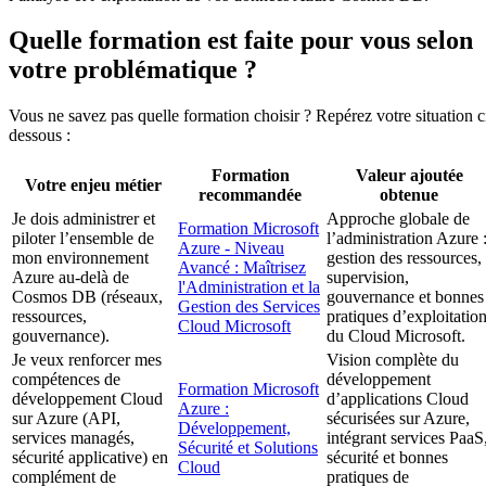
Quelle formation est faite pour vous selon
votre problématique ?
Vous ne savez pas quelle formation choisir ? Repérez votre situation c
dessous :
Formation
Valeur ajoutée
Votre enjeu métier
recommandée
obtenue
Je dois administrer et
Approche globale de
Formation Microsoft
piloter l’ensemble de
l’administration Azure 
Azure - Niveau
mon environnement
gestion des ressources,
Avancé : Maîtrisez
Azure au-delà de
supervision,
l'Administration et la
Cosmos DB (réseaux,
gouvernance et bonnes
Gestion des Services
ressources,
pratiques d’exploitatio
Cloud Microsoft
gouvernance).
du Cloud Microsoft.
Je veux renforcer mes
Vision complète du
compétences de
développement
Formation Microsoft
développement Cloud
d’applications Cloud
Azure :
sur Azure (API,
sécurisées sur Azure,
Développement,
services managés,
intégrant services PaaS
Sécurité et Solutions
sécurité applicative) en
sécurité et bonnes
Cloud
complément de
pratiques de