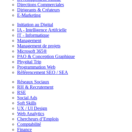
Directions Commerciales
Dirigeants & Créateurs
E-Marketing
Initiation au Digital
IA - Intelligence Artifcielle
IT - Informatique
Management
Management de projets
Microsoft 365®
PAO & Conception Graphique
Phygital Trip
Programmation Web
Référencement SEO / SEA
Réseaux Sociaux
RH & Recrutement
RSE
Social Ads
Soft Skills
UX / UI Design
Web Analytics
Chercheurs d’Emplois
Comptabilité
Finance