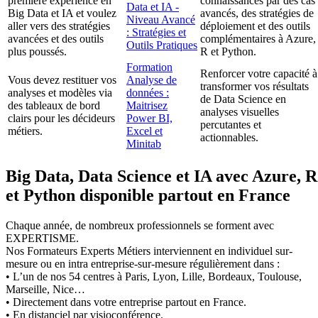
première expérience en
connaissances par des cas
Data et IA -
Big Data et IA et voulez
avancés, des stratégies de
Niveau Avancé
aller vers des stratégies
déploiement et des outils
: Stratégies et
avancées et des outils
complémentaires à Azure,
Outils Pratiques
plus poussés.
R et Python.
Formation
Renforcer votre capacité à
Vous devez restituer vos
Analyse de
transformer vos résultats
analyses et modèles via
données :
de Data Science en
des tableaux de bord
Maitrisez
analyses visuelles
clairs pour les décideurs
Power BI,
percutantes et
métiers.
Excel et
actionnables.
Minitab
Big Data, Data Science et IA avec Azure, R
et Python disponible partout en France
Chaque année, de nombreux professionnels se forment avec
EXPERTISME.
Nos Formateurs Experts Métiers interviennent en individuel sur-
mesure ou en intra entreprise-sur-mesure régulièrement dans :
• L’un de nos 54 centres à Paris, Lyon, Lille, Bordeaux, Toulouse,
Marseille, Nice…
• Directement dans votre entreprise partout en France.
• En distanciel par visioconférence.