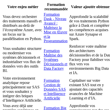
Formation
Votre enjeu métier
Valeur ajoutée obtenue
recommandée
Formation
Vous devez orchestrer
Approfondir la scalabilité
Dask - Niveau
des traitements massifs et
de vos traitements Python
Avancé :
distribués au-delà de
grâce à Dask et compléter
Maîtrisez la
l’écosystème Azure, avec
les compétences acquises
Mise en Œuvre
un focus sur la
sur Azure Synapse et
et la
parallélisation en Python.
Spark.
Programmation
Renforcer votre maîtrise
Vous souhaitez structurer
Formation
des architectures
ou moderniser vos
Maîtrise des
décisionnelles et de la Dat
systèmes décisionnels et
Systèmes
Factory pour fiabiliser vos
industrialiser vos flux de
Décisionnels et
flux vers vos
données vers des outils
Data Factory
environnements Big Data
BI.
et IA.
Votre environnement
Formation
Capitaliser sur votre
analytique repose
Gestion de
existant SAS tout en y
principalement sur SAS
Données SAS
ajoutant des capacités
et vous souhaitez y
et Intelligence
avancées de Machine
intégrer des briques
Artificielle
Learning et d’IA.
d’Intelligence Artificielle.
Vous avez déjà une
Approfondir vos
Formation Big