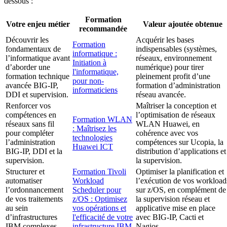
dessous :
Formation
Votre enjeu métier
Valeur ajoutée obtenue
recommandée
Découvrir les
Acquérir les bases
Formation
fondamentaux de
indispensables (systèmes,
informatique :
l’informatique avant
réseaux, environnement
Initiation à
d’aborder une
numérique) pour tirer
l'informatique,
formation technique
pleinement profit d’une
pour non-
avancée BIG-IP,
formation d’administration
informaticiens
DDI et supervision.
réseau avancée.
Renforcer vos
Maîtriser la conception et
compétences en
l’optimisation de réseaux
Formation WLAN
réseaux sans fil
WLAN Huawei, en
: Maîtrisez les
pour compléter
cohérence avec vos
technologies
l’administration
compétences sur Ucopia, la
Huawei ICT
BIG-IP, DDI et la
distribution d’applications et
supervision.
la supervision.
Structurer et
Formation Tivoli
Optimiser la planification et
automatiser
Workload
l’exécution de vos workload
l’ordonnancement
Scheduler pour
sur z/OS, en complément de
de vos traitements
z/OS : Optimisez
la supervision réseau et
au sein
vos opérations et
applicative mise en place
d’infrastructures
l'efficacité de votre
avec BIG-IP, Cacti et
IBM complexes.
infrastructure IBM
Nagios.