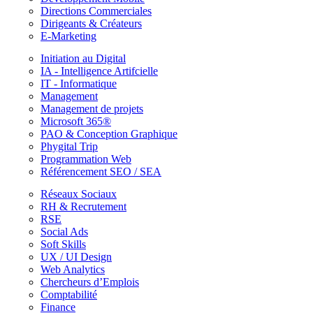
Directions Commerciales
Dirigeants & Créateurs
E-Marketing
Initiation au Digital
IA - Intelligence Artifcielle
IT - Informatique
Management
Management de projets
Microsoft 365®
PAO & Conception Graphique
Phygital Trip
Programmation Web
Référencement SEO / SEA
Réseaux Sociaux
RH & Recrutement
RSE
Social Ads
Soft Skills
UX / UI Design
Web Analytics
Chercheurs d’Emplois
Comptabilité
Finance