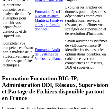
Ajouter une
Exploiter les graphes de
compétence en
Formation Neo4J -
données pour analyser des
analyse de données
Niveau Avancé :
dépendances complexes
et graphes pour
Maîtrisez l'analyse
(applications, serveurs,
enrichir vos
et les graphes de
réseaux) et améliorer vos
capacités de
données
stratégies de supervision et
diagnostic et de
de résolution d’incidents.
supervision.
Savoir auditer des systèmes
Compléter vos
de vidéosurveillance IP,
compétences réseau
Formation Audit
identifier les risques et les
par la maîtrise de la
de Systèmes de
optimisations possibles, en
vidéosurveillance IP
Vidéosurveillance
cohérence avec vos
et de ses spécificités
compétences en réseaux,
techniques.
DDI et supervision.
Formation Formation BIG-IP,
Administration DDI, Réseaux, Supervision
et Partage de Fichiers disponible partout
en France
Chaque année, de nombreux professionnels se forment avec