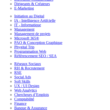
Dirigeants & Créateurs
E-Marketing
Initiation au Digital
IA - Intelligence Artifcielle
IT - Informatique
Management
Management de projets
Microsoft 365®
PAO & Conception Graphique
Phygital Trip
Programmation Web
Référencement SEO / SEA
Réseaux Sociaux
RH & Recrutement
RSE
Social Ads
Soft Skills
UX / UI Design
Web Analytics
Chercheurs d’Emplois
Comptabilité
Finance
Banque & Assurance