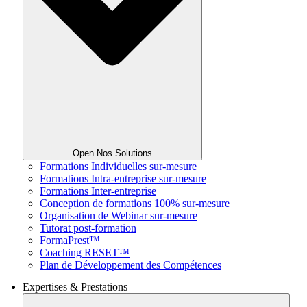
Open Nos Solutions
Formations Individuelles sur-mesure
Formations Intra-entreprise sur-mesure
Formations Inter-entreprise
Conception de formations 100% sur-mesure
Organisation de Webinar sur-mesure
Tutorat post-formation
FormaPrest™
Coaching RESET™
Plan de Développement des Compétences
Expertises & Prestations