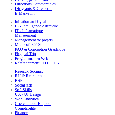
Directions Commerciales
Dirigeants & Créateurs
E-Marketing
Initiation au Digital
IA - Intelligence Artifcielle
IT - Informatique
Management
Management de projets
Microsoft 365®
PAO & Conception Graphique
Phygital Trip
Programmation Web
Référencement SEO / SEA
Réseaux Sociaux
RH & Recrutement
RSE
Social Ads
Soft Skills
UX / UI Design
Web Analytics
Chercheurs d’Emplois
Comptabilité
Finance