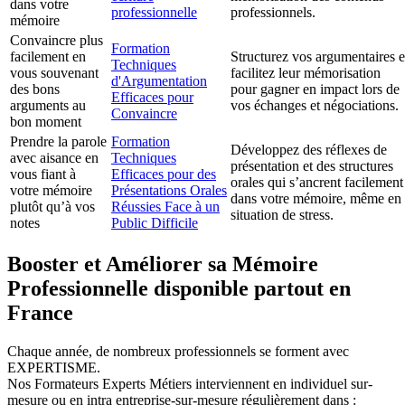
dans votre
professionnelle
professionnels.
mémoire
Convaincre plus
Formation
facilement en
Structurez vos argumentaires e
Techniques
vous souvenant
facilitez leur mémorisation
d'Argumentation
des bons
pour gagner en impact lors de
Efficaces pour
arguments au
vos échanges et négociations.
Convaincre
bon moment
Prendre la parole
Formation
Développez des réflexes de
avec aisance en
Techniques
présentation et des structures
vous fiant à
Efficaces pour des
orales qui s’ancrent facilement
votre mémoire
Présentations Orales
dans votre mémoire, même en
plutôt qu’à vos
Réussies Face à un
situation de stress.
notes
Public Difficile
Booster et Améliorer sa Mémoire
Professionnelle disponible partout en
France
Chaque année, de nombreux professionnels se forment avec
EXPERTISME.
Nos Formateurs Experts Métiers interviennent en individuel sur-
mesure ou en intra entreprise-sur-mesure régulièrement dans :