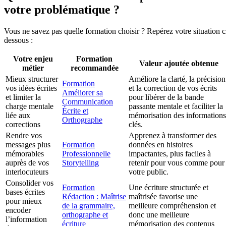
votre problématique ?
Vous ne savez pas quelle formation choisir ? Repérez votre situation c
dessous :
Votre enjeu
Formation
Valeur ajoutée obtenue
métier
recommandée
Mieux structurer
Améliore la clarté, la précision
Formation
vos idées écrites
et la correction de vos écrits
Améliorer sa
et limiter la
pour libérer de la bande
Communication
charge mentale
passante mentale et faciliter la
Écrite et
liée aux
mémorisation des informations
Orthographe
corrections
clés.
Rendre vos
Apprenez à transformer des
messages plus
Formation
données en histoires
mémorables
Professionnelle
impactantes, plus faciles à
auprès de vos
Storytelling
retenir pour vous comme pour
interlocuteurs
votre public.
Consolider vos
Formation
Une écriture structurée et
bases écrites
Rédaction : Maîtrise
maîtrisée favorise une
pour mieux
de la grammaire,
meilleure compréhension et
encoder
orthographe et
donc une meilleure
l’information
écriture
mémorisation des contenus