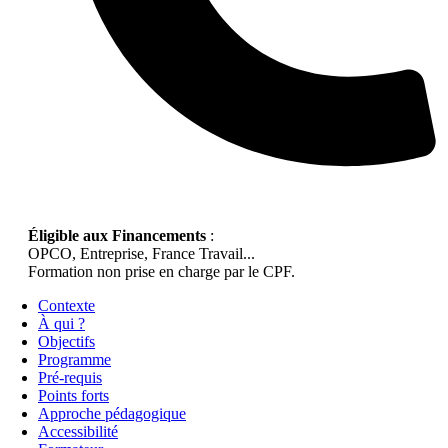
Éligible aux Financements
:
OPCO, Entreprise, France Travail...
Formation non prise en charge par le CPF.
Contexte
À qui ?
Objectifs
Programme
Pré-requis
Points forts
Approche pédagogique
Accessibilité