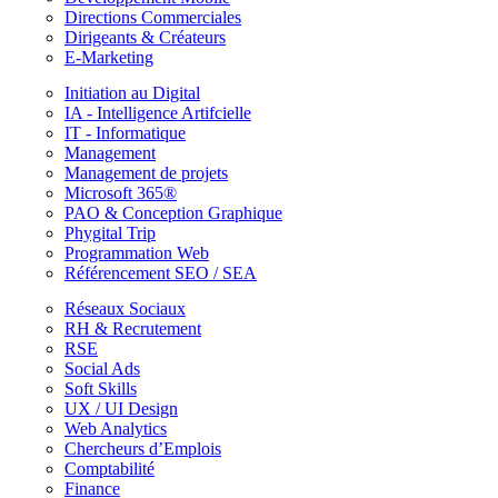
Directions Commerciales
Dirigeants & Créateurs
E-Marketing
Initiation au Digital
IA - Intelligence Artifcielle
IT - Informatique
Management
Management de projets
Microsoft 365®
PAO & Conception Graphique
Phygital Trip
Programmation Web
Référencement SEO / SEA
Réseaux Sociaux
RH & Recrutement
RSE
Social Ads
Soft Skills
UX / UI Design
Web Analytics
Chercheurs d’Emplois
Comptabilité
Finance