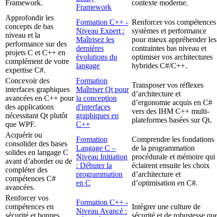
Framework.
contexte moderne.
Framework
Approfondir les
Formation C++ -
Renforcer vos compétences
concepts de bas
Niveau Expert :
systèmes et performance
niveau et la
Maîtrisez les
pour mieux appréhender les
performance sur des
dernières
contraintes bas niveau et
projets C et C++ en
évolutions du
optimiser vos architectures
complément de votre
langage
hybrides C#/C++.
expertise C#.
Concevoir des
Formation
Transposer vos réflexes
interfaces graphiques
Maîtriser Qt pour
d’architecture et
avancées en C++ pour
la conception
d’ergonomie acquis en C#
des applications
d'interfaces
vers des IHM C++ multi-
nécessitant Qt plutôt
graphiques en
plateformes basées sur Qt.
que WPF.
C++
Acquérir ou
Formation
Comprendre les fondations
consolider des bases
Langage C –
de la programmation
solides en langage C
Niveau Initiation
procédurale et mémoire qui
avant d’aborder ou de
: Débuter la
éclairent ensuite les choix
compléter des
programmation
d’architecture et
compétences C#
en C
d’optimisation en C#.
avancées.
Renforcer vos
Formation C++ -
compétences en
Intégrer une culture de
Niveau Avancé :
sécurité et bonnes
sécurité et de robustesse qu