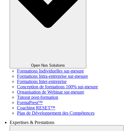
Open Nos Solutions
Formations Individuelles sur-mesure
Formations Intra-entreprise sur-mesure
Formations Inter-entreprise
Conception de formations 100% sur-mesure
Organisation de Webinar sur-mesure
Tutorat post-formation
FormaPrest™
Coaching RESET™
Plan de Développement des Compétences
Expertises & Prestations