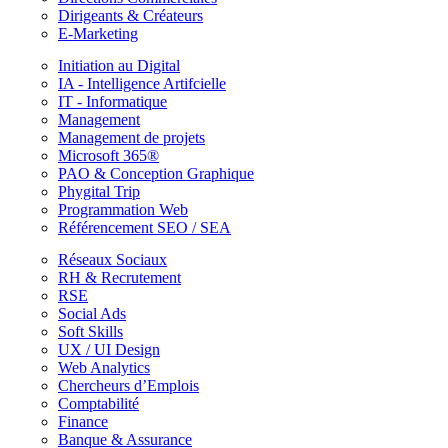
Dirigeants & Créateurs
E-Marketing
Initiation au Digital
IA - Intelligence Artifcielle
IT - Informatique
Management
Management de projets
Microsoft 365®
PAO & Conception Graphique
Phygital Trip
Programmation Web
Référencement SEO / SEA
Réseaux Sociaux
RH & Recrutement
RSE
Social Ads
Soft Skills
UX / UI Design
Web Analytics
Chercheurs d’Emplois
Comptabilité
Finance
Banque & Assurance