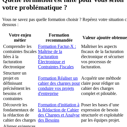
votre problématique ?
Vous ne savez pas quelle formation choisir ? Repérez votre situation c
dessous :
Votre enjeu
Formation
Valeur ajoutée obtenue
métier
recommandée
Comprendre les
Formation Factur-X :
Maîtriser les aspects
contraintes fiscales
Maîtrise de la
fiscaux de la facturation
liées à la
Facturation
électronique et sécuriser
facturation
Électronique et
vos processus de
électronique
Contraintes Fiscales
facturation.
Structurer un
projet en
Formation Réaliser un
Acquérir une méthode
définissant
cahier des charges pour
claire pour rédiger un
précisément les
conduire vos projets
cahier des charges
besoins et
d'entreprise
complet et pilotable.
contraintes
Découvrir les
Formation d'initiation à
Poser les bases d’une
fondamentaux de
la Rédaction de Cahier
expression de besoin
la rédaction de
des Charges et Analyse
structurée et exploitable
cahier des charges
des Besoins
par les équipes projet.
Aligner exigences