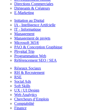
Directions Commerciales
Dirigeants & Créateurs
E-Marketing
Initiation au Digital
IA - Intelligence Artifcielle
IT - Informatique
Management
Management de projets
Microsoft 365®
PAO & Conception Graphique
Phygital Trip
Programmation Web
Référencement SEO / SEA
Réseaux Sociaux
RH & Recrutement
RSE
Social Ads
Soft Skills
UX / UI Design
Web Analytics
Chercheurs d’Emplois
Comptabilité
Finance