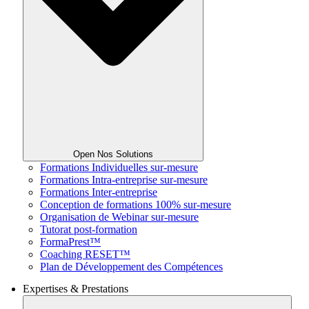
Open Nos Solutions
Formations Individuelles sur-mesure
Formations Intra-entreprise sur-mesure
Formations Inter-entreprise
Conception de formations 100% sur-mesure
Organisation de Webinar sur-mesure
Tutorat post-formation
FormaPrest™
Coaching RESET™
Plan de Développement des Compétences
Expertises & Prestations