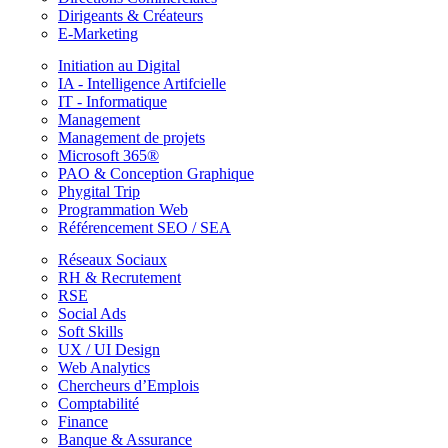
Dirigeants & Créateurs
E-Marketing
Initiation au Digital
IA - Intelligence Artifcielle
IT - Informatique
Management
Management de projets
Microsoft 365®
PAO & Conception Graphique
Phygital Trip
Programmation Web
Référencement SEO / SEA
Réseaux Sociaux
RH & Recrutement
RSE
Social Ads
Soft Skills
UX / UI Design
Web Analytics
Chercheurs d’Emplois
Comptabilité
Finance
Banque & Assurance