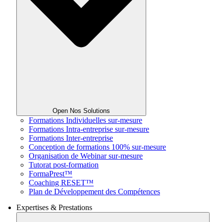
Open Nos Solutions
Formations Individuelles sur-mesure
Formations Intra-entreprise sur-mesure
Formations Inter-entreprise
Conception de formations 100% sur-mesure
Organisation de Webinar sur-mesure
Tutorat post-formation
FormaPrest™
Coaching RESET™
Plan de Développement des Compétences
Expertises & Prestations