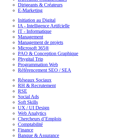
Dirigeants & Créateurs
E-Marketing
Initiation au Digital
IA - Intelligence Artifcielle
IT - Informatique
Management
Management de projets
Microsoft 365®
PAO & Conception Graphique
Phygital Trip
Programmation Web
Référencement SEO / SEA
Réseaux Sociaux
RH & Recrutement
RSE
Social Ads
Soft Skills
UX / UI Design
Web Analytics
Chercheurs d’Emplois
Comptabilité
Finance
Banque & Assurance