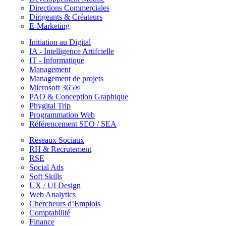
Directions Commerciales
Dirigeants & Créateurs
E-Marketing
Initiation au Digital
IA - Intelligence Artifcielle
IT - Informatique
Management
Management de projets
Microsoft 365®
PAO & Conception Graphique
Phygital Trip
Programmation Web
Référencement SEO / SEA
Réseaux Sociaux
RH & Recrutement
RSE
Social Ads
Soft Skills
UX / UI Design
Web Analytics
Chercheurs d’Emplois
Comptabilité
Finance