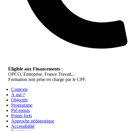
Éligible aux Financements
:
OPCO, Entreprise, France Travail...
Formation non prise en charge par le CPF.
Contexte
À qui ?
Objectifs
Programme
Pré-requis
Points forts
Approche pédagogique
Accessibilité