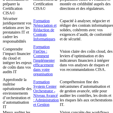
préparer la
Certification
montée en crédibilité auprès des
Certification
CISA©
directions et des régulateurs.
CISA©
Sécuriser
Formation
Capacité à analyser, négocier et
juridiquement vos
Négociation et
rédiger des contrats informatique
relations avec les
Rédaction de
solides, cohérents avec vos
prestataires IT et
Contrats
exigences d’audit, de conformité
cadrer les
Informatiques
et de sécurité.
responsabilités
Formation
Comprendre
FinOps :
Vision claire des coûts cloud, des
l’impact financier
Comment
leviers d’optimisation et des
du cloud et
l'implémenter
indicateurs financiers à intégrer
intégrer les enjeux
efficacement
dans vos analyses de risques et
de coûts dans vos
dans votre
vos recommandations CISA.
audits IT
organisation
Approfondir la
Formation
Compréhension fine des
maîtrise
System Center
mécanismes d’automatisation et
opérationnelle des
Orchestrator -
de gestion avancée, utile pour
environnements
Niveau Avancé
auditer les contrôles, les droits et
d’orchestration et
: Administration
les risques liés aux orchestrations
d’automatisation
et Gestion
IT.
IT
Mieux auditer les
Vision concrète des workflows