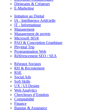
Dirigeants & Créateurs
E-Marketing
Initiation au Digital
IA - Intelligence Artifcielle
IT - Informatique
Management
Management de projets
Microsoft 365®
PAO & Conception Graphique
Phygital Trip
Programmation Web
Référencement SEO / SEA
Réseaux Sociaux
RH & Recrutement
RSE
Social Ads
Soft Skills
UX / UI Design
Web Analytics
Chercheurs d’Emplois
Comptabilité
Finance
Banque & Assurance