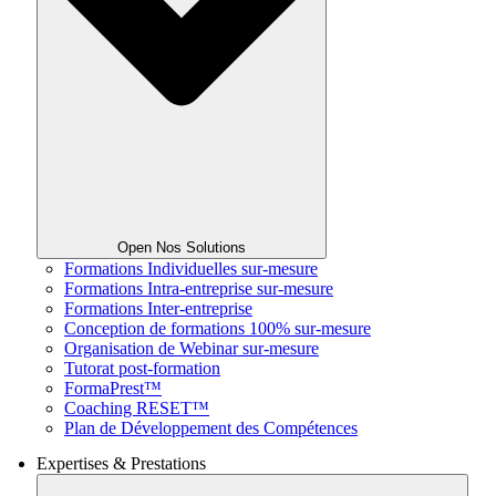
Open Nos Solutions
Formations Individuelles sur-mesure
Formations Intra-entreprise sur-mesure
Formations Inter-entreprise
Conception de formations 100% sur-mesure
Organisation de Webinar sur-mesure
Tutorat post-formation
FormaPrest™
Coaching RESET™
Plan de Développement des Compétences
Expertises & Prestations