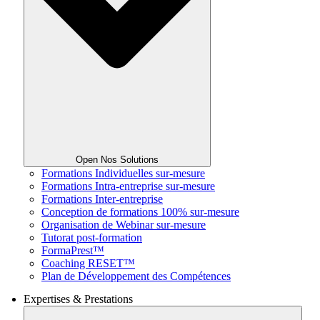
Open Nos Solutions
Formations Individuelles sur-mesure
Formations Intra-entreprise sur-mesure
Formations Inter-entreprise
Conception de formations 100% sur-mesure
Organisation de Webinar sur-mesure
Tutorat post-formation
FormaPrest™
Coaching RESET™
Plan de Développement des Compétences
Expertises & Prestations