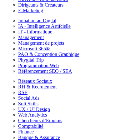
Dirigeants & Créateurs
E-Marketing
Initiation au Digital
IA - Intelligence Artifcielle
IT - Informatique
Management
Management de projets
Microsoft 365®
PAO & Conception Graphique
Phygital Trip
Programmation Web
Référencement SEO / SEA
Réseaux Sociaux
RH & Recrutement
RSE
Social Ads
Soft Skills
UX / UI Design
Web Analytics
Chercheurs d’Emplois
Comptabilité
Finance
Banque & Assurance