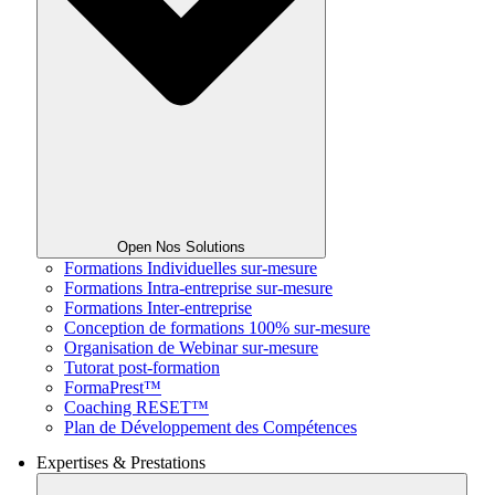
Open Nos Solutions
Formations Individuelles sur-mesure
Formations Intra-entreprise sur-mesure
Formations Inter-entreprise
Conception de formations 100% sur-mesure
Organisation de Webinar sur-mesure
Tutorat post-formation
FormaPrest™
Coaching RESET™
Plan de Développement des Compétences
Expertises & Prestations