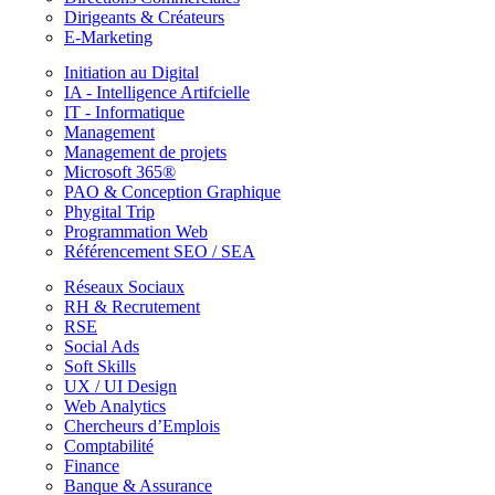
Dirigeants & Créateurs
E-Marketing
Initiation au Digital
IA - Intelligence Artifcielle
IT - Informatique
Management
Management de projets
Microsoft 365®
PAO & Conception Graphique
Phygital Trip
Programmation Web
Référencement SEO / SEA
Réseaux Sociaux
RH & Recrutement
RSE
Social Ads
Soft Skills
UX / UI Design
Web Analytics
Chercheurs d’Emplois
Comptabilité
Finance
Banque & Assurance