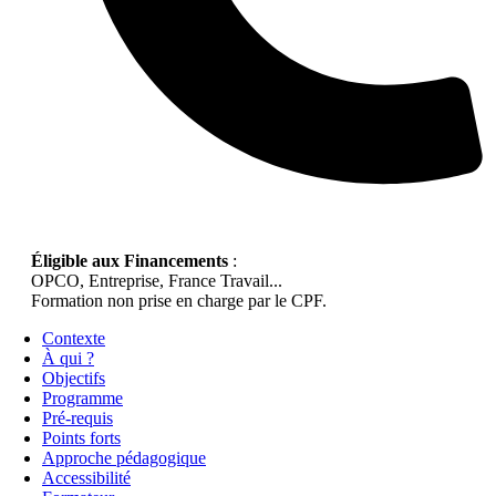
Éligible aux Financements
:
OPCO, Entreprise, France Travail...
Formation non prise en charge par le CPF.
Contexte
À qui ?
Objectifs
Programme
Pré-requis
Points forts
Approche pédagogique
Accessibilité