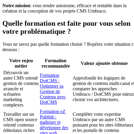
Notre mission
: vous rendre autonome, efficace et rentable dans la
création et la conception de vos projets CMS Umbraco.
Quelle formation est faite pour vous selon
votre problématique ?
Vous ne savez pas quelle formation choisir ? Repérez votre situation c
dessous :
Votre enjeu
Formation
Valeur ajoutée obtenue
métier
recommandée
Découvrir un
Formation
autre CMS orienté
Approfondir les logiques de
DotCMS :
gestion de contenu
gestion de contenu multi-canal e
Optimiser sa
avancée et
comparer les approches
Gestion de
scénarios
Umbraco / DotCMS pour mieux
Contenu avec
marketing
choisir vos architectures.
DotCMS
complexes
Formation eZ
Travailler sur un
Compléter votre expertise
Publish :
CMS open source
Umbraco par un autre CMS
maîtriser et
orienté contenus
puissant pour les sites éditoriaux
développer des
éditoriaux riches
et les portails de contenu
sites web