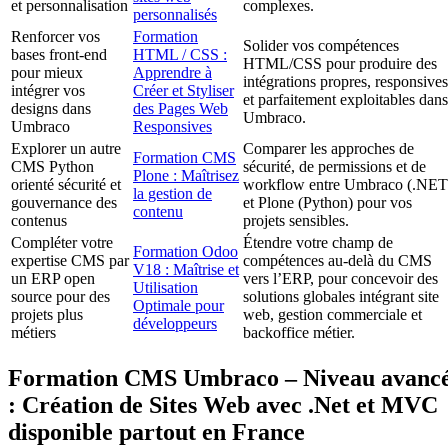
et personnalisation
complexes.
personnalisés
Renforcer vos
Formation
Solider vos compétences
bases front-end
HTML / CSS :
HTML/CSS pour produire des
pour mieux
Apprendre à
intégrations propres, responsives
intégrer vos
Créer et Styliser
et parfaitement exploitables dans
designs dans
des Pages Web
Umbraco.
Umbraco
Responsives
Explorer un autre
Comparer les approches de
Formation CMS
CMS Python
sécurité, de permissions et de
Plone : Maîtrisez
orienté sécurité et
workflow entre Umbraco (.NET
la gestion de
gouvernance des
et Plone (Python) pour vos
contenu
contenus
projets sensibles.
Compléter votre
Étendre votre champ de
Formation Odoo
expertise CMS par
compétences au-delà du CMS
V18 : Maîtrise et
un ERP open
vers l’ERP, pour concevoir des
Utilisation
source pour des
solutions globales intégrant site
Optimale pour
projets plus
web, gestion commerciale et
développeurs
métiers
backoffice métier.
Formation CMS Umbraco – Niveau avanc
: Création de Sites Web avec .Net et MVC
disponible partout en France