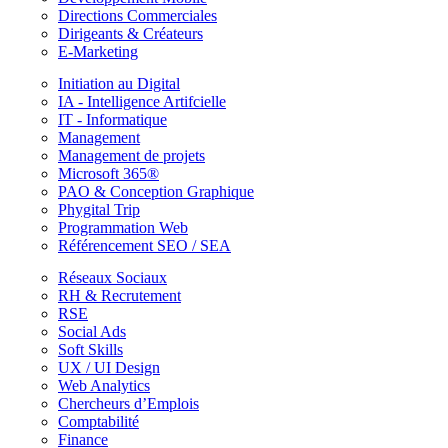
Directions Commerciales
Dirigeants & Créateurs
E-Marketing
Initiation au Digital
IA - Intelligence Artifcielle
IT - Informatique
Management
Management de projets
Microsoft 365®
PAO & Conception Graphique
Phygital Trip
Programmation Web
Référencement SEO / SEA
Réseaux Sociaux
RH & Recrutement
RSE
Social Ads
Soft Skills
UX / UI Design
Web Analytics
Chercheurs d’Emplois
Comptabilité
Finance