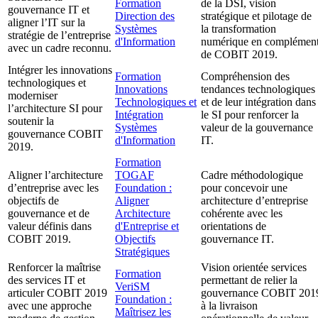
Formation
de la DSI, vision
gouvernance IT et
Direction des
stratégique et pilotage de
aligner l’IT sur la
Systèmes
la transformation
stratégie de l’entreprise
d'Information
numérique en complémen
avec un cadre reconnu.
de COBIT 2019.
Intégrer les innovations
Formation
Compréhension des
technologiques et
Innovations
tendances technologiques
moderniser
Technologiques et
et de leur intégration dans
l’architecture SI pour
Intégration
le SI pour renforcer la
soutenir la
Systèmes
valeur de la gouvernance
gouvernance COBIT
d'Information
IT.
2019.
Formation
Aligner l’architecture
TOGAF
Cadre méthodologique
d’entreprise avec les
Foundation :
pour concevoir une
objectifs de
Aligner
architecture d’entreprise
gouvernance et de
Architecture
cohérente avec les
valeur définis dans
d'Entreprise et
orientations de
COBIT 2019.
Objectifs
gouvernance IT.
Stratégiques
Renforcer la maîtrise
Vision orientée services
Formation
des services IT et
permettant de relier la
VeriSM
articuler COBIT 2019
gouvernance COBIT 201
Foundation :
avec une approche
à la livraison
Maîtrisez les