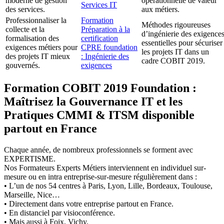
moderne de gestion
opérationnelle de valeur
Services IT
des services.
aux métiers.
Professionnaliser la
Formation
Méthodes rigoureuses
collecte et la
Préparation à la
d’ingénierie des exigences
formalisation des
certification
essentielles pour sécuriser
exigences métiers pour
CPRE foundation
les projets IT dans un
des projets IT mieux
: Ingénierie des
cadre COBIT 2019.
gouvernés.
exigences
Formation COBIT 2019 Foundation :
Maîtrisez la Gouvernance IT et les
Pratiques CMMI & ITSM disponible
partout en France
Chaque année, de nombreux professionnels se forment avec
EXPERTISME.
Nos Formateurs Experts Métiers interviennent en individuel sur-
mesure ou en intra entreprise-sur-mesure régulièrement dans :
• L’un de nos 54 centres à Paris, Lyon, Lille, Bordeaux, Toulouse,
Marseille, Nice…
• Directement dans votre entreprise partout en France.
• En distanciel par visioconférence.
• Mais aussi à Foix, Vichy.