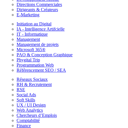
Directions Commerciales
Dirigeants & Créateurs
E-Marketing
Initiation au Digital
IA - Intelligence Artifcielle
IT - Informatique
Management
Management de projets
Microsoft 365®
PAO & Conception Graphique
Phygital Trip
Programmation Web
Référencement SEO / SEA
Réseaux Sociaux
RH & Recrutement
RSE
Social Ads
Soft Skills
UX / UI Design
Web Analytics
Chercheurs d’Emplois
Comptabilité
Finance