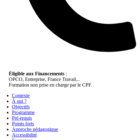
Éligible aux Financements
:
OPCO, Entreprise, France Travail...
Formation non prise en charge par le CPF.
Contexte
À qui ?
Objectifs
Programme
Pré-requis
Points forts
Approche pédagogique
Accessibilité