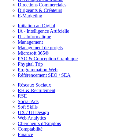
Directions Commerciales
Dirigeants & Créateurs
E-Marketing
Initiation au Digital
IA - Intelligence Artifcielle
IT - Informatique
Management
Management de projets
Microsoft 365®
PAO & Conception Graphique
Phygital Trip
Programmation Web
Référencement SEO / SEA
Réseaux Sociaux
RH & Recrutement
RSE
Social Ads
Soft Skills
UX / UI Design
Web Analytics
Chercheurs d’Emplois
Comptabilité
Finance