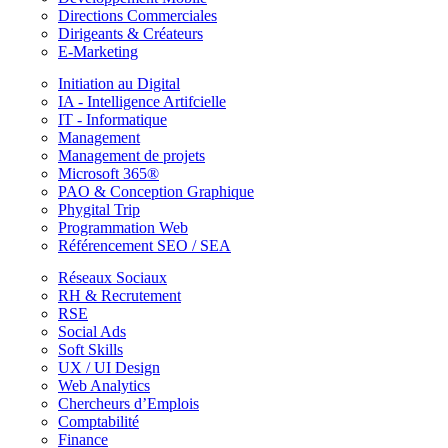
Directions Commerciales
Dirigeants & Créateurs
E-Marketing
Initiation au Digital
IA - Intelligence Artifcielle
IT - Informatique
Management
Management de projets
Microsoft 365®
PAO & Conception Graphique
Phygital Trip
Programmation Web
Référencement SEO / SEA
Réseaux Sociaux
RH & Recrutement
RSE
Social Ads
Soft Skills
UX / UI Design
Web Analytics
Chercheurs d’Emplois
Comptabilité
Finance