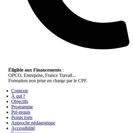
Éligible aux Financements
:
OPCO, Entreprise, France Travail...
Formation non prise en charge par le CPF.
Contexte
À qui ?
Objectifs
Programme
Pré-requis
Points forts
Approche pédagogique
Accessibilité