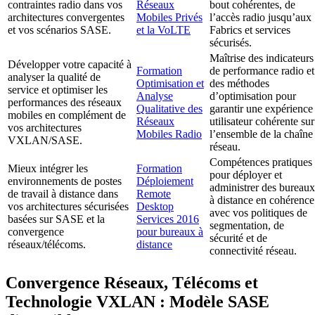
contraintes radio dans vos
Réseaux
bout cohérentes, de
architectures convergentes
Mobiles Privés
l’accès radio jusqu’aux
et vos scénarios SASE.
et la VoLTE
Fabrics et services
sécurisés.
Maîtrise des indicateurs
Développer votre capacité à
Formation
de performance radio et
analyser la qualité de
Optimisation et
des méthodes
service et optimiser les
Analyse
d’optimisation pour
performances des réseaux
Qualitative des
garantir une expérience
mobiles en complément de
Réseaux
utilisateur cohérente sur
vos architectures
Mobiles Radio
l’ensemble de la chaîne
VXLAN/SASE.
réseau.
Compétences pratiques
Mieux intégrer les
Formation
pour déployer et
environnements de postes
Déploiement
administrer des bureaux
de travail à distance dans
Remote
à distance en cohérence
vos architectures sécurisées
Desktop
avec vos politiques de
basées sur SASE et la
Services 2016
segmentation, de
convergence
pour bureaux à
sécurité et de
réseaux/télécoms.
distance
connectivité réseau.
Convergence Réseaux, Télécoms et
Technologie VXLAN : Modèle SASE