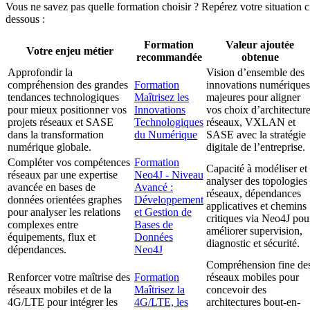
Vous ne savez pas quelle formation choisir ? Repérez votre situation c
dessous :
Formation
Valeur ajoutée
Votre enjeu métier
recommandée
obtenue
Approfondir la
Vision d’ensemble des
compréhension des grandes
Formation
innovations numériques
tendances technologiques
Maîtrisez les
majeures pour aligner
pour mieux positionner vos
Innovations
vos choix d’architectur
projets réseaux et SASE
Technologiques
réseaux, VXLAN et
dans la transformation
du Numérique
SASE avec la stratégie
numérique globale.
digitale de l’entreprise.
Compléter vos compétences
Formation
Capacité à modéliser et
réseaux par une expertise
Neo4J - Niveau
analyser des topologies
avancée en bases de
Avancé :
réseaux, dépendances
données orientées graphes
Développement
applicatives et chemins
pour analyser les relations
et Gestion de
critiques via Neo4J pou
complexes entre
Bases de
améliorer supervision,
équipements, flux et
Données
diagnostic et sécurité.
dépendances.
Neo4J
Compréhension fine de
Renforcer votre maîtrise des
Formation
réseaux mobiles pour
réseaux mobiles et de la
Maîtrisez la
concevoir des
4G/LTE pour intégrer les
4G/LTE, les
architectures bout-en-