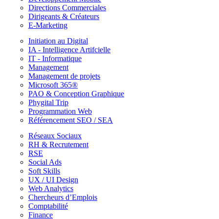
Directions Commerciales
Dirigeants & Créateurs
E-Marketing
Initiation au Digital
IA - Intelligence Artifcielle
IT - Informatique
Management
Management de projets
Microsoft 365®
PAO & Conception Graphique
Phygital Trip
Programmation Web
Référencement SEO / SEA
Réseaux Sociaux
RH & Recrutement
RSE
Social Ads
Soft Skills
UX / UI Design
Web Analytics
Chercheurs d’Emplois
Comptabilité
Finance