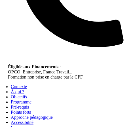
Éligible aux Financements
:
OPCO, Entreprise, France Travail...
Formation non prise en charge par le CPF.
Contexte
À qui ?
Objectifs
Programme
Pré-requis
Points forts
Approche pédagogique
Accessibilité