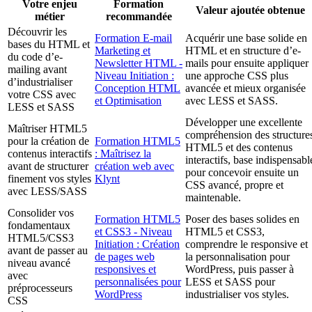
Votre enjeu
Formation
Valeur ajoutée obtenue
métier
recommandée
Découvrir les
Formation E-mail
Acquérir une base solide en
bases du HTML et
Marketing et
HTML et en structure d’e-
du code d’e-
Newsletter HTML -
mails pour ensuite appliquer
mailing avant
Niveau Initiation :
une approche CSS plus
d’industrialiser
Conception HTML
avancée et mieux organisée
votre CSS avec
et Optimisation
avec LESS et SASS.
LESS et SASS
Développer une excellente
Maîtriser HTML5
compréhension des structure
pour la création de
Formation HTML5
HTML5 et des contenus
contenus interactifs
: Maîtrisez la
interactifs, base indispensabl
avant de structurer
création web avec
pour concevoir ensuite un
finement vos styles
Klynt
CSS avancé, propre et
avec LESS/SASS
maintenable.
Consolider vos
Formation HTML5
Poser des bases solides en
fondamentaux
et CSS3 - Niveau
HTML5 et CSS3,
HTML5/CSS3
Initiation : Création
comprendre le responsive et
avant de passer au
de pages web
la personnalisation pour
niveau avancé
responsives et
WordPress, puis passer à
avec
personnalisées pour
LESS et SASS pour
préprocesseurs
WordPress
industrialiser vos styles.
CSS