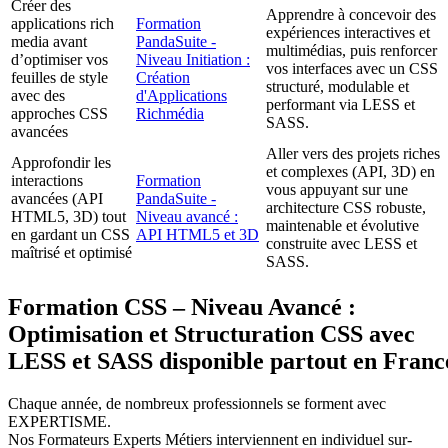
Créer des
Apprendre à concevoir des
applications rich
Formation
expériences interactives et
media avant
PandaSuite -
multimédias, puis renforcer
d’optimiser vos
Niveau Initiation :
vos interfaces avec un CSS
feuilles de style
Création
structuré, modulable et
avec des
d'Applications
performant via LESS et
approches CSS
Richmédia
SASS.
avancées
Aller vers des projets riches
Approfondir les
et complexes (API, 3D) en
interactions
Formation
vous appuyant sur une
avancées (API
PandaSuite -
architecture CSS robuste,
HTML5, 3D) tout
Niveau avancé :
maintenable et évolutive
en gardant un CSS
API HTML5 et 3D
construite avec LESS et
maîtrisé et optimisé
SASS.
Formation CSS – Niveau Avancé :
Optimisation et Structuration CSS avec
LESS et SASS disponible partout en Franc
Chaque année, de nombreux professionnels se forment avec
EXPERTISME.
Nos Formateurs Experts Métiers interviennent en individuel sur-