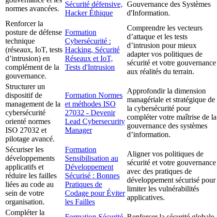
Sécurité défensive,
Gouvernance des Systèmes
normes avancées.
Hacker Éthique
d'Information.
Renforcer la
Comprendre les vecteurs
posture de défense
Formation
d’attaque et les tests
technique
Cybersécurité :
d’intrusion pour mieux
(réseaux, IoT, tests
Hacking, Sécurité
adapter vos politiques de
d’intrusion) en
Réseaux et IoT,
sécurité et votre gouvernance
complément de la
Tests d'Intrusion
aux réalités du terrain.
gouvernance.
Structurer un
Approfondir la dimension
dispositif de
Formation Normes
managériale et stratégique de
management de la
et méthodes ISO
la cybersécurité pour
cybersécurité
27032 - Devenir
compléter votre maîtrise de la
orienté normes
Lead Cybersecurity
gouvernance des systèmes
ISO 27032 et
Manager
d’information.
pilotage avancé.
Sécuriser les
Formation
Aligner vos politiques de
développements
Sensibilisation au
sécurité et votre gouvernance
applicatifs et
Développement
avec des pratiques de
réduire les failles
Sécurisé : Bonnes
développement sécurisé pour
liées au code au
Pratiques de
limiter les vulnérabilités
sein de votre
Codage pour Éviter
applicatives.
organisation.
les Failles
Compléter la
Formation Sécurité
Renforcer la sécurité globale