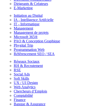
Dirigeants & Créateurs
E-Marketing
Initiation au Digital
IA - Intelligence Artifcielle
IT - Informatique
Management
Management de projets
Microsoft 365®
PAO & Conception Graphique
Phygital Trip
Programmation Web
Référencement SEO / SEA
Réseaux Sociaux
RH & Recrutement
RSE
Social Ads
Soft Skills
UX / UI Design
Web Analytics
Chercheurs d’Emplois
Comptabilité
Finance
Banque & Assurance