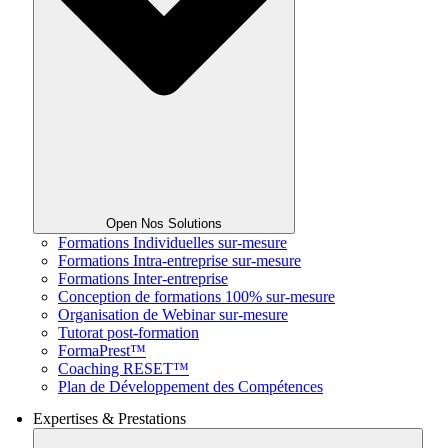
Open Nos Solutions
Formations Individuelles sur-mesure
Formations Intra-entreprise sur-mesure
Formations Inter-entreprise
Conception de formations 100% sur-mesure
Organisation de Webinar sur-mesure
Tutorat post-formation
FormaPrest™
Coaching RESET™
Plan de Développement des Compétences
Expertises & Prestations