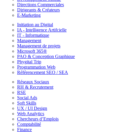
Directions Commerciales
Dirigeants & Créateurs
E-Marketing
Initiation au Digital
IA - Intelligence Artifcielle
IT - Informatique
Management
Management de projets
Microsoft 365®
PAO & Conception Graphique
Phygital Trip
Programmation Web
Référencement SEO / SEA
Réseaux Sociaux
RH & Recrutement
RSE
Social Ads
Soft Skills
UX / UI Design
Web Analytics
Chercheurs d’Emplois
Comptabilité
Finance