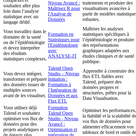
complexes et
Niveau Avancé :
traitements et produire des
souhaitez aller plus
Maîtrisez R pour
visualisations avancées à
loin dans l’analyse
l'Analyse de
partir de modèles statistique
statistique avec un
Données
robustes.
langage dédié.
Maîtriser les analyses
Vous travaillez dans le
Formation en
statistiques spécifiques à
domaine de la santé
Statistiques pour
l’épidémiologie et produire
ou de l’épidémiologie
l'Epidémiologie
des représentations
et devez interpréter
avec
graphiques adaptées aux
des résultats
ANALYSE-IT
études cliniques et de santé
statistiques complexes.
publique.
Talend Open
Apprendre à construire des
Vous devez intégrer,
Studio – Niveau
flux ETL fiables avec
transformer et préparer
Initiation :
Talend, préparer des
des données issues de
Formation à
données propres et
multiples sources
l’Intégration de
structurées, prêtes pour la
avant de les visualiser.
Données et aux
Data Visualisation.
Flux ETL
Vous utilisez déjà
Formation
Optimiser les performances,
Talend et souhaitez
Talend Open
la fiabilité et la scalabilité d
optimiser vos flux de
Studio - Niveau
vos flux de données pour
données pour des
Avancé :
alimenter efficacement vos
projets analytiques et
Optimisation et
tableaux de bord et outils d
de dataviz plus
intégration de