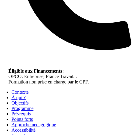
Éligible aux Financements
:
OPCO, Entreprise, France Travail...
Formation non prise en charge par le CPF.
Contexte
À qui ?
Objectifs
Programme
Pré-requis
Points forts
Approche pédagogique
Accessibilité