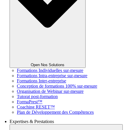
Open Nos Solutions
Formations Individuelles sur-mesure
Formations Intra-entreprise sur-mesure
Formations Inter-entreprise
Conception de formations 100% sur-mesure
Organisation de Webinar sur-mesure
Tutorat post-formation
FormaPrest™
Coaching RESET™
Plan de Développement des Compétences
Expertises & Prestations