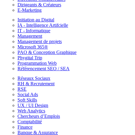
Dirigeants & Créateurs
E-Marketing
Initiation au Digital
IA - Intelligence Artifcielle
IT - Informatique
Management
Management de projets
Microsoft 365®
PAO & Conception Graphique
Phygital Trip
Programmation Web
Référencement SEO / SEA
Réseaux Sociaux
RH & Recrutement
RSE
Social Ads
Soft Skills
UX / UI Design
Web Analytics
Chercheurs d’Emplois
Comptabilité
Finance
Banque & Assurance