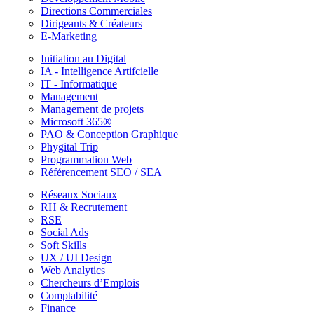
Directions Commerciales
Dirigeants & Créateurs
E-Marketing
Initiation au Digital
IA - Intelligence Artifcielle
IT - Informatique
Management
Management de projets
Microsoft 365®
PAO & Conception Graphique
Phygital Trip
Programmation Web
Référencement SEO / SEA
Réseaux Sociaux
RH & Recrutement
RSE
Social Ads
Soft Skills
UX / UI Design
Web Analytics
Chercheurs d’Emplois
Comptabilité
Finance