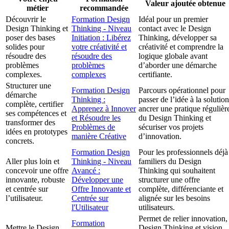
Valeur ajoutée obtenue
métier
recommandée
Découvrir le
Formation Design
Idéal pour un premier
Design Thinking et
Thinking - Niveau
contact avec le Design
poser des bases
Initiation : Libérez
Thinking, développer sa
solides pour
votre créativité et
créativité et comprendre la
résoudre des
résoudre des
logique globale avant
problèmes
problèmes
d’aborder une démarche
complexes.
complexes
certifiante.
Structurer une
Formation Design
Parcours opérationnel pour
démarche
Thinking :
passer de l’idée à la solution
complète, certifier
Apprenez à Innover
ancrer une pratique régulièr
ses compétences et
et Résoudre les
du Design Thinking et
transformer des
Problèmes de
sécuriser vos projets
idées en prototypes
manière Créative
d’innovation.
concrets.
Formation Design
Pour les professionnels déjà
Aller plus loin et
Thinking - Niveau
familiers du Design
concevoir une offre
Avancé :
Thinking qui souhaitent
innovante, robuste
Développer une
structurer une offre
et centrée sur
Offre Innovante et
complète, différenciante et
l’utilisateur.
Centrée sur
alignée sur les besoins
l'Utilisateur
utilisateurs.
Permet de relier innovation,
Formation
Mettre le Design
Design Thinking et vision