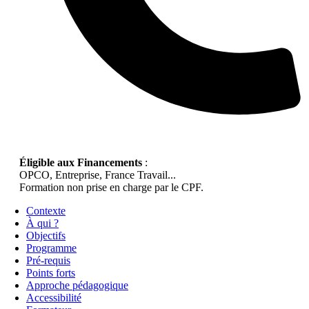
Éligible aux Financements
:
OPCO, Entreprise, France Travail...
Formation non prise en charge par le CPF.
Contexte
À qui ?
Objectifs
Programme
Pré-requis
Points forts
Approche pédagogique
Accessibilité