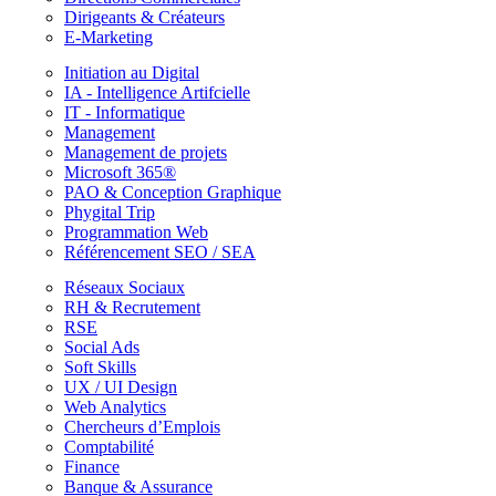
Dirigeants & Créateurs
E-Marketing
Initiation au Digital
IA - Intelligence Artifcielle
IT - Informatique
Management
Management de projets
Microsoft 365®
PAO & Conception Graphique
Phygital Trip
Programmation Web
Référencement SEO / SEA
Réseaux Sociaux
RH & Recrutement
RSE
Social Ads
Soft Skills
UX / UI Design
Web Analytics
Chercheurs d’Emplois
Comptabilité
Finance
Banque & Assurance