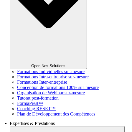
Open Nos Solutions
Formations Individuelles sur-mesure
Formations Intra-entreprise sur-mesure
Formations Inter-entreprise
Conception de formations 100% sur-mesure
Organisation de Webinar sur-mesure
Tutorat post-formation
FormaPrest™
Coaching RESET™
Plan de Développement des Compétences
Expertises & Prestations