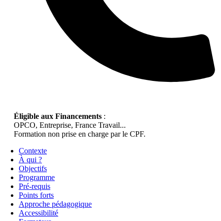
Éligible aux Financements
:
OPCO, Entreprise, France Travail...
Formation non prise en charge par le CPF.
Contexte
À qui ?
Objectifs
Programme
Pré-requis
Points forts
Approche pédagogique
Accessibilité