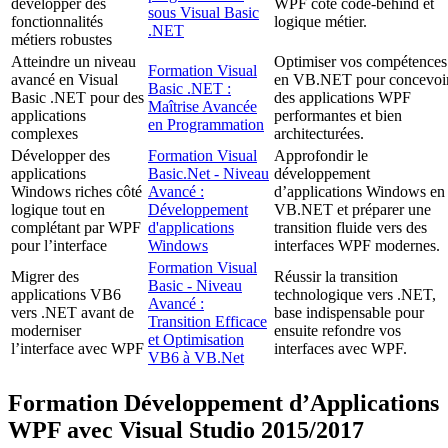
développer des
WPF côté code-behind et
sous Visual Basic
fonctionnalités
logique métier.
.NET
métiers robustes
Atteindre un niveau
Optimiser vos compétences
Formation Visual
avancé en Visual
en VB.NET pour concevoi
Basic .NET :
Basic .NET pour des
des applications WPF
Maîtrise Avancée
applications
performantes et bien
en Programmation
complexes
architecturées.
Développer des
Formation Visual
Approfondir le
applications
Basic.Net - Niveau
développement
Windows riches côté
Avancé :
d’applications Windows en
logique tout en
Développement
VB.NET et préparer une
complétant par WPF
d'applications
transition fluide vers des
pour l’interface
Windows
interfaces WPF modernes.
Formation Visual
Migrer des
Réussir la transition
Basic - Niveau
applications VB6
technologique vers .NET,
Avancé :
vers .NET avant de
base indispensable pour
Transition Efficace
moderniser
ensuite refondre vos
et Optimisation
l’interface avec WPF
interfaces avec WPF.
VB6 à VB.Net
Formation Développement d’Applications
WPF avec Visual Studio 2015/2017