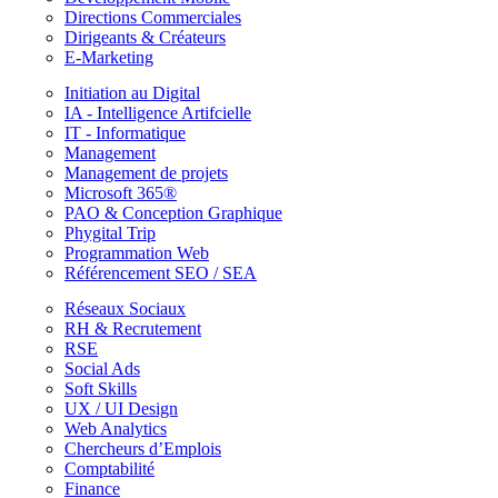
Directions Commerciales
Dirigeants & Créateurs
E-Marketing
Initiation au Digital
IA - Intelligence Artifcielle
IT - Informatique
Management
Management de projets
Microsoft 365®
PAO & Conception Graphique
Phygital Trip
Programmation Web
Référencement SEO / SEA
Réseaux Sociaux
RH & Recrutement
RSE
Social Ads
Soft Skills
UX / UI Design
Web Analytics
Chercheurs d’Emplois
Comptabilité
Finance