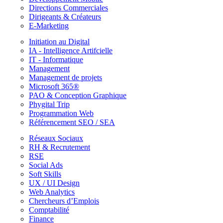
Directions Commerciales
Dirigeants & Créateurs
E-Marketing
Initiation au Digital
IA - Intelligence Artifcielle
IT - Informatique
Management
Management de projets
Microsoft 365®
PAO & Conception Graphique
Phygital Trip
Programmation Web
Référencement SEO / SEA
Réseaux Sociaux
RH & Recrutement
RSE
Social Ads
Soft Skills
UX / UI Design
Web Analytics
Chercheurs d’Emplois
Comptabilité
Finance