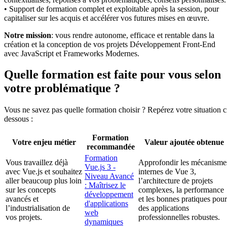
• Support de formation complet et exploitable après la session, pour
capitaliser sur les acquis et accélérer vos futures mises en œuvre.
Notre mission
: vous rendre autonome, efficace et rentable dans la
création et la conception de vos projets Développement Front-End
avec JavaScript et Frameworks Modernes.
Quelle formation est faite pour vous selon
votre problématique ?
Vous ne savez pas quelle formation choisir ? Repérez votre situation c
dessous :
Formation
Votre enjeu métier
Valeur ajoutée obtenue
recommandée
Formation
Vous travaillez déjà
Approfondir les mécanisme
Vue.js 3 -
avec Vue.js et souhaitez
internes de Vue 3,
Niveau Avancé
aller beaucoup plus loin
l’architecture de projets
: Maîtrisez le
sur les concepts
complexes, la performance
développement
avancés et
et les bonnes pratiques pour
d'applications
l’industrialisation de
des applications
web
vos projets.
professionnelles robustes.
dynamiques