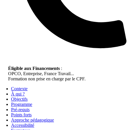
Éligible aux Financements
:
OPCO, Entreprise, France Travail...
Formation non prise en charge par le CPF.
Contexte
À qui ?
Objectifs
Programme
Pré-requis
Points forts
Approche pédagogique
Accessibilité