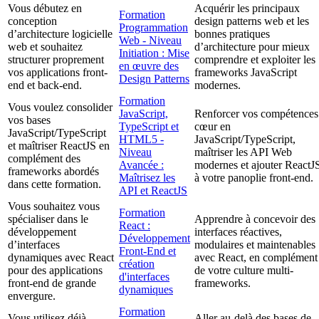
Vous débutez en
Acquérir les principaux
Formation
conception
design patterns web et les
Programmation
d’architecture logicielle
bonnes pratiques
Web - Niveau
web et souhaitez
d’architecture pour mieux
Initiation : Mise
structurer proprement
comprendre et exploiter les
en œuvre des
vos applications front-
frameworks JavaScript
Design Patterns
end et back-end.
modernes.
Formation
Vous voulez consolider
JavaScript,
Renforcer vos compétences
vos bases
TypeScript et
cœur en
JavaScript/TypeScript
HTML5 -
JavaScript/TypeScript,
et maîtriser ReactJS en
Niveau
maîtriser les API Web
complément des
Avancée :
modernes et ajouter ReactJ
frameworks abordés
Maîtrisez les
à votre panoplie front-end.
dans cette formation.
API et ReactJS
Vous souhaitez vous
Formation
spécialiser dans le
Apprendre à concevoir des
React :
développement
interfaces réactives,
Développement
d’interfaces
modulaires et maintenables
Front-End et
dynamiques avec React
avec React, en complément
création
pour des applications
de votre culture multi-
d'interfaces
front-end de grande
frameworks.
dynamiques
envergure.
Formation
Vous utilisez déjà
Aller au-delà des bases de