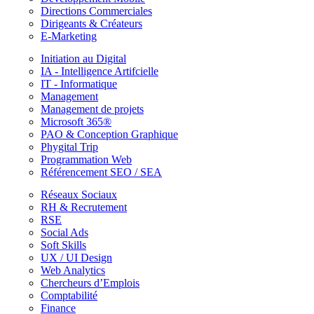
Directions Commerciales
Dirigeants & Créateurs
E-Marketing
Initiation au Digital
IA - Intelligence Artifcielle
IT - Informatique
Management
Management de projets
Microsoft 365®
PAO & Conception Graphique
Phygital Trip
Programmation Web
Référencement SEO / SEA
Réseaux Sociaux
RH & Recrutement
RSE
Social Ads
Soft Skills
UX / UI Design
Web Analytics
Chercheurs d’Emplois
Comptabilité
Finance