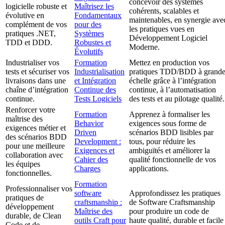
concevoir des systèmes
logicielle robuste et
Maîtrisez les
cohérents, scalables et
évolutive en
Fondamentaux
maintenables, en synergie ave
complément de vos
pour des
les pratiques vues en
pratiques .NET,
Systèmes
Développement Logiciel
TDD et DDD.
Robustes et
Moderne.
Évolutifs
Industrialiser vos
Formation
Mettez en production vos
tests et sécuriser vos
Industrialisation
pratiques TDD/BDD à grand
livraisons dans une
et Intégration
échelle grâce à l’intégration
chaîne d’intégration
Continue des
continue, à l’automatisation
continue.
Tests Logiciels
des tests et au pilotage qualité.
Renforcer votre
Formation
Apprenez à formaliser les
maîtrise des
Behavior
exigences sous forme de
exigences métier et
Driven
scénarios BDD lisibles par
des scénarios BDD
Development :
tous, pour réduire les
pour une meilleure
Exigences et
ambiguïtés et améliorer la
collaboration avec
Cahier des
qualité fonctionnelle de vos
les équipes
Charges
applications.
fonctionnelles.
Formation
Professionnaliser vos
software
Approfondissez les pratiques
pratiques de
craftsmanship :
de Software Craftsmanship
développement
Maîtrise des
pour produire un code de
durable, de Clean
outils Craft pour
haute qualité, durable et facile
Code et de