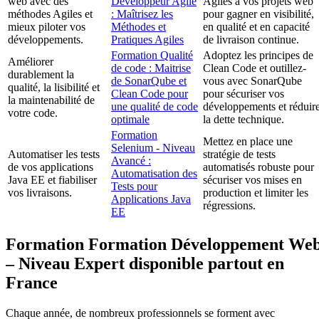
web avec des
Développeur Agile
Agiles à vos projets web
méthodes Agiles et
: Maîtrisez les
pour gagner en visibilité,
mieux piloter vos
Méthodes et
en qualité et en capacité
développements.
Pratiques Agiles
de livraison continue.
Formation Qualité
Adoptez les principes de
Améliorer
de code : Maitrise
Clean Code et outillez-
durablement la
de SonarQube et
vous avec SonarQube
qualité, la lisibilité et
Clean Code pour
pour sécuriser vos
la maintenabilité de
une qualité de code
développements et réduir
votre code.
optimale
la dette technique.
Formation
Mettez en place une
Selenium - Niveau
Automatiser les tests
stratégie de tests
Avancé :
de vos applications
automatisés robuste pour
Automatisation des
Java EE et fiabiliser
sécuriser vos mises en
Tests pour
vos livraisons.
production et limiter les
Applications Java
régressions.
EE
Formation Formation Développement We
– Niveau Expert disponible partout en
France
Chaque année, de nombreux professionnels se forment avec