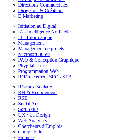
Directions Commerciales
Dirigeants & Créateurs
E-Marketing
Initiation au Digital
IA - Intelligence Artifcielle
IT - Informatique
Management
Management de projets
Microsoft 365®
PAO & Conception Graphique
Phygital Trip
Programmation Web
Référencement SEO / SEA
Réseaux Sociaux
RH & Recrutement
RSE
Social Ads
Soft Skills
UX / UI Design
Web Analytics
Chercheurs d’Emplois
Comptabilité
Finance