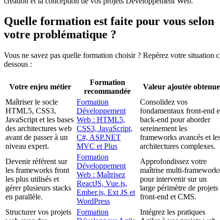
création et la conception de vos projets Développement Web.
Quelle formation est faite pour vous selon
votre problématique ?
Vous ne savez pas quelle formation choisir ? Repérez votre situation c
dessous :
Formation
Votre enjeu métier
Valeur ajoutée obtenue
recommandée
Maîtriser le socle
Formation
Consolidez vos
HTML5, CSS3,
Développement
fondamentaux front-end e
JavaScript et les bases
Web : HTML5,
back-end pour aborder
des architectures web
CSS3, JavaScript,
sereinement les
avant de passer à un
C#, ASP.NET
frameworks avancés et le
niveau expert.
MVC et Plus
architectures complexes.
Formation
Devenir référent sur
Approfondissez votre
Développement
les frameworks front
maîtrise multi-framework
Web : Maîtrisez
les plus utilisés et
pour intervenir sur un
ReactJS, Vue.js,
gérer plusieurs stacks
large périmètre de projets
Ember.js, Ext JS et
en parallèle.
front-end et CMS.
WordPress
Structurer vos projets
Formation
Intégrez les pratiques