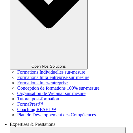
Open Nos Solutions
Formations Individuelles sur-mesure
Formations Intra-entreprise sur-mesure
Formations Inter-entreprise
Conception de formations 100% sur-mesure
Organisation de Webinar sur-mesure
Tutorat post-formation
FormaPrest™
Coaching RESET™
Plan de Développement des Compétences
Expertises & Prestations