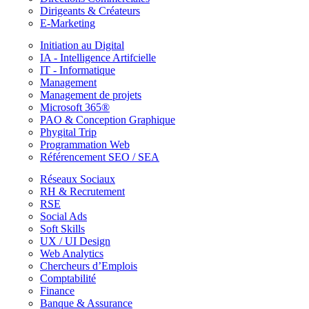
Dirigeants & Créateurs
E-Marketing
Initiation au Digital
IA - Intelligence Artifcielle
IT - Informatique
Management
Management de projets
Microsoft 365®
PAO & Conception Graphique
Phygital Trip
Programmation Web
Référencement SEO / SEA
Réseaux Sociaux
RH & Recrutement
RSE
Social Ads
Soft Skills
UX / UI Design
Web Analytics
Chercheurs d’Emplois
Comptabilité
Finance
Banque & Assurance