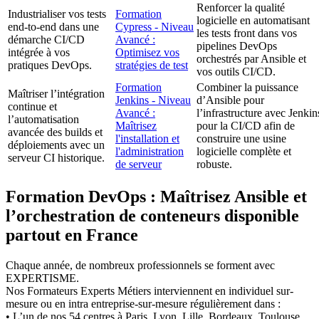
Renforcer la qualité
Industrialiser vos tests
Formation
logicielle en automatisant
end-to-end dans une
Cypress - Niveau
les tests front dans vos
démarche CI/CD
Avancé :
pipelines DevOps
intégrée à vos
Optimisez vos
orchestrés par Ansible et
pratiques DevOps.
stratégies de test
vos outils CI/CD.
Formation
Combiner la puissance
Maîtriser l’intégration
Jenkins - Niveau
d’Ansible pour
continue et
Avancé :
l’infrastructure avec Jenkin
l’automatisation
Maîtrisez
pour la CI/CD afin de
avancée des builds et
l'installation et
construire une usine
déploiements avec un
l'administration
logicielle complète et
serveur CI historique.
de serveur
robuste.
Formation DevOps : Maîtrisez Ansible et
l’orchestration de conteneurs disponible
partout en France
Chaque année, de nombreux professionnels se forment avec
EXPERTISME.
Nos Formateurs Experts Métiers interviennent en individuel sur-
mesure ou en intra entreprise-sur-mesure régulièrement dans :
• L’un de nos 54 centres à Paris, Lyon, Lille, Bordeaux, Toulouse,