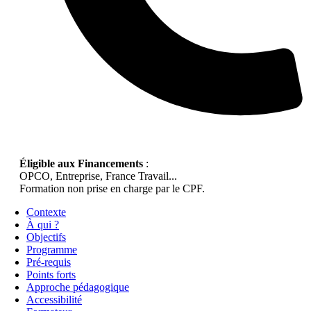
Éligible aux Financements
:
OPCO, Entreprise, France Travail...
Formation non prise en charge par le CPF.
Contexte
À qui ?
Objectifs
Programme
Pré-requis
Points forts
Approche pédagogique
Accessibilité