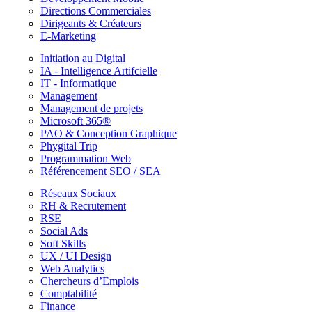
Directions Commerciales
Dirigeants & Créateurs
E-Marketing
Initiation au Digital
IA - Intelligence Artifcielle
IT - Informatique
Management
Management de projets
Microsoft 365®
PAO & Conception Graphique
Phygital Trip
Programmation Web
Référencement SEO / SEA
Réseaux Sociaux
RH & Recrutement
RSE
Social Ads
Soft Skills
UX / UI Design
Web Analytics
Chercheurs d’Emplois
Comptabilité
Finance