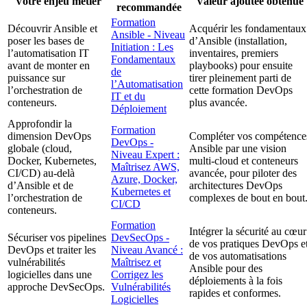
Votre enjeu métier
Valeur ajoutée obtenue
recommandée
Formation
Découvrir Ansible et
Acquérir les fondamentaux
Ansible - Niveau
poser les bases de
d’Ansible (installation,
Initiation : Les
l’automatisation IT
inventaires, premiers
Fondamentaux
avant de monter en
playbooks) pour ensuite
de
puissance sur
tirer pleinement parti de
l’Automatisation
l’orchestration de
cette formation DevOps
IT et du
conteneurs.
plus avancée.
Déploiement
Approfondir la
Formation
dimension DevOps
Compléter vos compétence
DevOps -
globale (cloud,
Ansible par une vision
Niveau Expert :
Docker, Kubernetes,
multi-cloud et conteneurs
Maîtrisez AWS,
CI/CD) au-delà
avancée, pour piloter des
Azure, Docker,
d’Ansible et de
architectures DevOps
Kubernetes et
l’orchestration de
complexes de bout en bout
CI/CD
conteneurs.
Formation
Intégrer la sécurité au cœur
Sécuriser vos pipelines
DevSecOps -
de vos pratiques DevOps e
DevOps et traiter les
Niveau Avancé :
de vos automatisations
vulnérabilités
Maîtrisez et
Ansible pour des
logicielles dans une
Corrigez les
déploiements à la fois
approche DevSecOps.
Vulnérabilités
rapides et conformes.
Logicielles