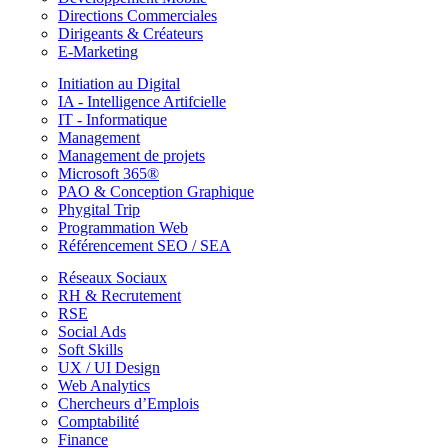
Directions Commerciales
Dirigeants & Créateurs
E-Marketing
Initiation au Digital
IA - Intelligence Artifcielle
IT - Informatique
Management
Management de projets
Microsoft 365®
PAO & Conception Graphique
Phygital Trip
Programmation Web
Référencement SEO / SEA
Réseaux Sociaux
RH & Recrutement
RSE
Social Ads
Soft Skills
UX / UI Design
Web Analytics
Chercheurs d’Emplois
Comptabilité
Finance