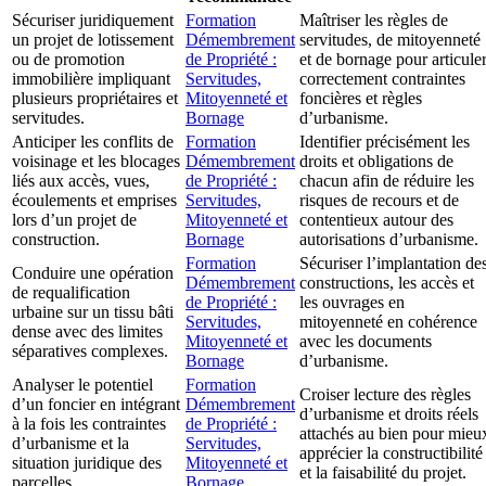
Sécuriser juridiquement
Formation
Maîtriser les règles de
un projet de lotissement
Démembrement
servitudes, de mitoyenneté
ou de promotion
de Propriété :
et de bornage pour articule
immobilière impliquant
Servitudes,
correctement contraintes
plusieurs propriétaires et
Mitoyenneté et
foncières et règles
servitudes.
Bornage
d’urbanisme.
Anticiper les conflits de
Formation
Identifier précisément les
voisinage et les blocages
Démembrement
droits et obligations de
liés aux accès, vues,
de Propriété :
chacun afin de réduire les
écoulements et emprises
Servitudes,
risques de recours et de
lors d’un projet de
Mitoyenneté et
contentieux autour des
construction.
Bornage
autorisations d’urbanisme.
Formation
Sécuriser l’implantation de
Conduire une opération
Démembrement
constructions, les accès et
de requalification
de Propriété :
les ouvrages en
urbaine sur un tissu bâti
Servitudes,
mitoyenneté en cohérence
dense avec des limites
Mitoyenneté et
avec les documents
séparatives complexes.
Bornage
d’urbanisme.
Analyser le potentiel
Formation
Croiser lecture des règles
d’un foncier en intégrant
Démembrement
d’urbanisme et droits réels
à la fois les contraintes
de Propriété :
attachés au bien pour mieu
d’urbanisme et la
Servitudes,
apprécier la constructibilité
situation juridique des
Mitoyenneté et
et la faisabilité du projet.
parcelles.
Bornage